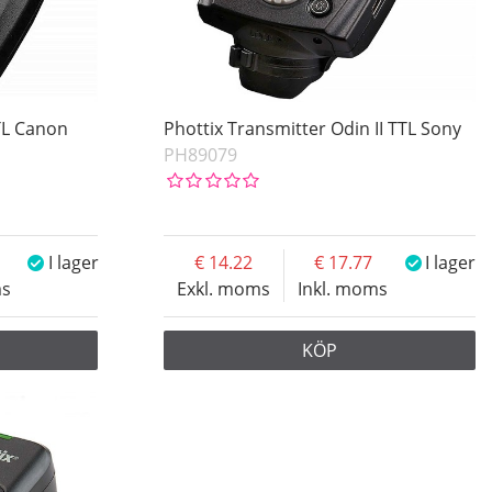
TTL Canon
Phottix Transmitter Odin II TTL Sony
PH89079
I lager
14.22
17.77
I lager
ms
Exkl. moms
Inkl. moms
KÖP