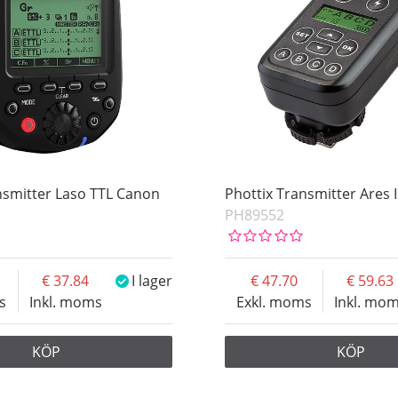
nsmitter Laso TTL Canon
Phottix Transmitter Ares I
PH89552
37.84
I lager
47.70
59.63
s
Inkl. moms
Exkl. moms
Inkl. mo
KÖP
KÖP