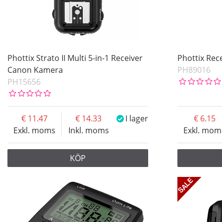
Phottix Strato II Multi 5-in-1 Receiver
Phottix Rec
Canon Kamera
PH89016
PH15656
11.47
14.33
I lager
6.15
Exkl. moms
Inkl. moms
Exkl. mom
KÖP