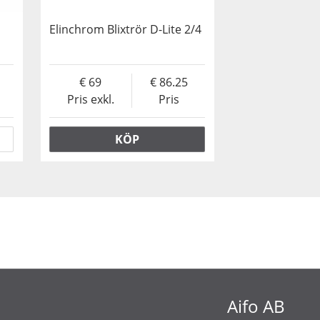
Elinchrom Blixtrör D-Lite 2/4
69
86.25
Pris exkl.
Pris
KÖP
Aifo AB