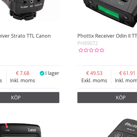
eiver Strato TTL Canon
Phottix Receiver Odin II 
PH89072
7.68
I lager
49.53
61.91
s
Inkl. moms
Exkl. moms
Inkl. mo
KÖP
KÖP