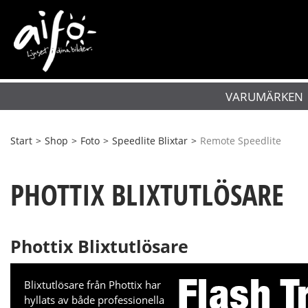
VARUMÄRKEN
Start
>
Shop
>
Foto
>
Speedlite Blixtar
>
Remote Speedlite
PHOTTIX BLIXTUTLÖSARE
Phottix Blixtutlösare
Blixtutlösare från Phottix har
hyllats av både professionella