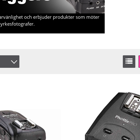
ndarvänlighet och erbjuder produkter som möter
a yrkesfotografer.