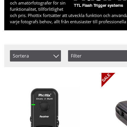
och amatörfotografer för sin
funktionalitet, tillförlitlighet
och pris. Phottix fortsätter att utveckla funktion och anvä
varje fotografs behov, allt från entusiaster till professionell
Sortera
Filter
Saldo
Artikelkod
I lager
Inkl. Moms
Pris
Benämning
Alla Märken