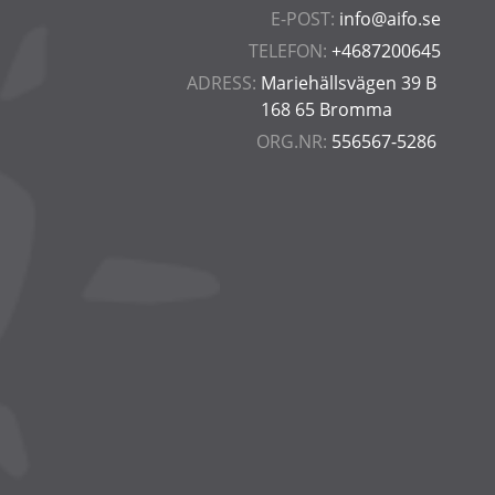
E-POST:
info@aifo.se
TELEFON:
+4687200645
ADRESS:
Mariehällsvägen 39 B
168 65 Bromma
ORG.NR:
556567-5286