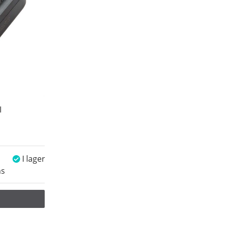
I
I lager
ms