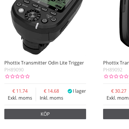
Phottix Transmitter Odin Lite Trigger
Phottix Tra
PH89090
PH89092
11.74
14.68
I lager
30.27
Exkl. moms
Inkl. moms
Exkl. mom
KÖP