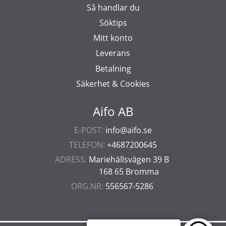
Så handlar du
Söktips
Mitt konto
Leverans
Betalning
Säkerhet & Cookies
Aifo AB
E-POST:
info@aifo.se
TELEFON:
+4687200645
ADRESS:
Mariehällsvägen 39 B
168 65 Bromma
ORG.NR:
556567-5286