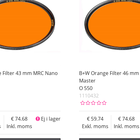
 Filter 43 mm MRC Nano
B+W Orange Filter 46 m
Master
O 550
1110432
74.68
Ej i lager
59.74
74.68
s
Inkl. moms
Exkl. moms
Inkl. moms