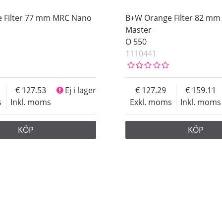
 Filter 77 mm MRC Nano
B+W Orange Filter 82 m
Master
O 550
1110441
127.53
Ej i lager
127.29
159.11
s
Inkl. moms
Exkl. moms
Inkl. moms
KÖP
KÖP