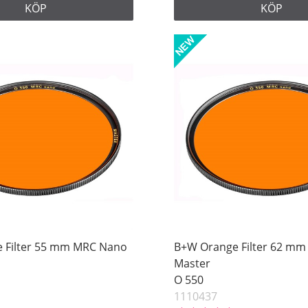
KÖP
KÖP
 Filter 55 mm MRC Nano
B+W Orange Filter 62 m
Master
O 550
1110437