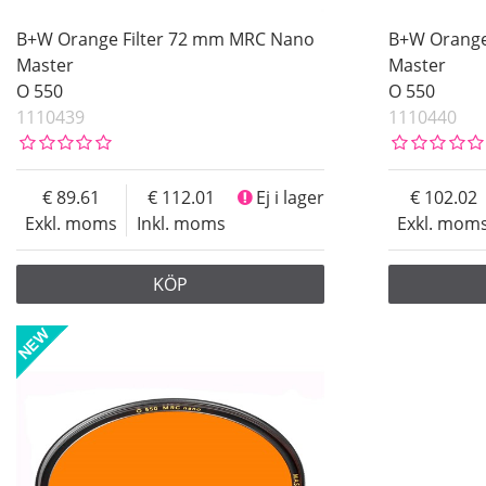
B+W Orange Filter 72 mm MRC Nano
B+W Orange
Master
Master
O 550
O 550
1110439
1110440
89.61
112.01
Ej i lager
102.02
Exkl. moms
Inkl. moms
Exkl. mom
KÖP