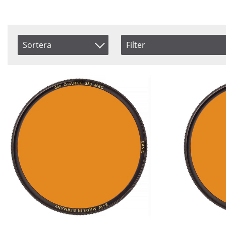
Sortera
Filter
Saldo
Artikelkod
I lager
Inkl. Moms
Ej i lager
Benämning
Pris
Storlek
Coating
Fattning