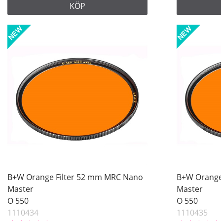
KÖP
B+W Orange Filter 52 mm MRC Nano
B+W Orange
Master
Master
O 550
O 550
1110434
1110435