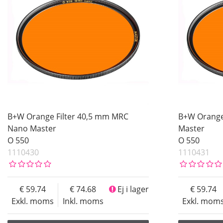
B+W Orange Filter 40,5 mm MRC
B+W Orange
Nano Master
Master
O 550
O 550
1110430
1110431
59.74
74.68
Ej i lager
59.74
Exkl. moms
Inkl. moms
Exkl. mom