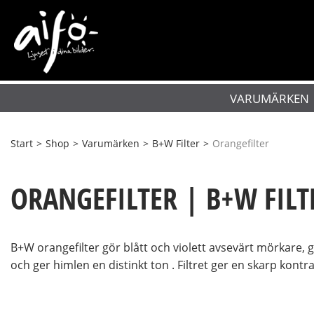
VARUMÄRKEN
Start
>
Shop
>
Varumärken
>
B+W Filter
>
Orangefilter
ORANGEFILTER | B+W FILT
B+W orangefilter gör blått och violett avsevärt mörkare, g
och ger himlen en distinkt ton . Filtret ger en skarp kontr