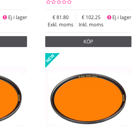
Ej i lager
81.80
102.25
Ej i lager
Exkl. moms
Inkl. moms
KÖP