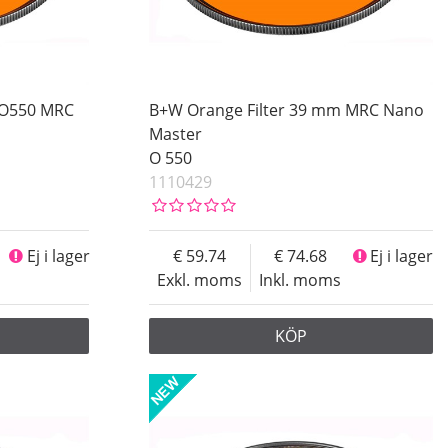
 O550 MRC
B+W Orange Filter 39 mm MRC Nano
Master
O 550
1110429
Ej i lager
59.74
74.68
Ej i lager
Exkl. moms
Inkl. moms
KÖP