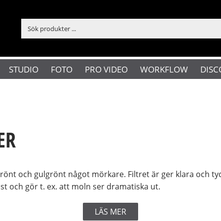
STUDIO
FOTO
PRO VIDEO
WORKFLOW
DISC
ER
rönt och gulgrönt något mörkare. Filtret är ger klara och ty
ast och gör t. ex. att moln ser dramatiska ut.
LÄS MER