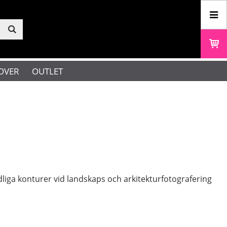
OVER
OUTLET
dliga konturer vid landskaps och arkitekturfotografering