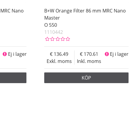
m MRC Nano
B+W Orange Filter 86 mm MRC Nano
Master
O 550
1110442
Ej i lager
136.49
170.61
Ej i lager
Exkl. moms
Inkl. moms
KÖP