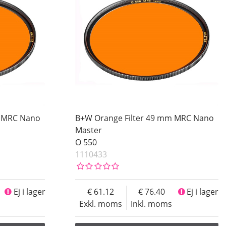
m MRC Nano
B+W Orange Filter 49 mm MRC Nano
Master
O 550
1110433
Ej i lager
61.12
76.40
Ej i lager
Exkl. moms
Inkl. moms