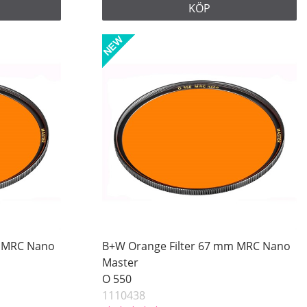
KÖP
m MRC Nano
B+W Orange Filter 67 mm MRC Nano
Master
O 550
1110438