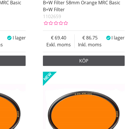
MRC Basic
B+W Filter 58mm Orange MRC Basic
B+W Filter
1102659
I lager
69.40
86.75
I lager
ms
Exkl. moms
Inkl. moms
KÖP