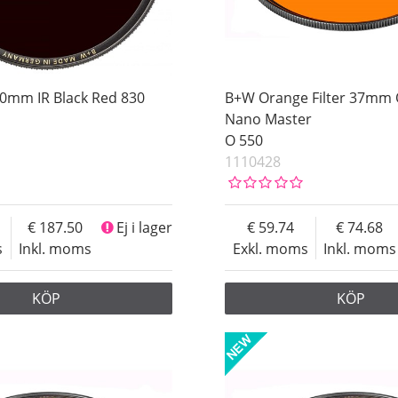
60mm IR Black Red 830
B+W Orange Filter 37mm
Nano Master
O 550
1110428
187.50
Ej i lager
59.74
74.68
s
Inkl. moms
Exkl. moms
Inkl. moms
KÖP
KÖP