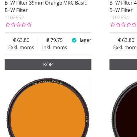
B+W Filter 39mm Orange MRC Basic
B+W Filter
B+W Filter
B+W Filter
1102652
1102654
63.80
79.75
I lager
63.80
Exkl. moms
Inkl. moms
Exkl. mom
KÖP