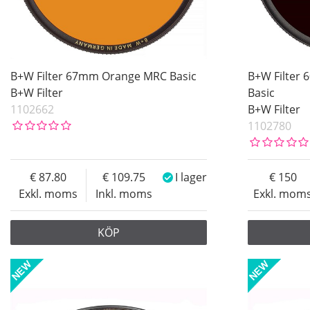
B+W Filter 67mm Orange MRC Basic
B+W Filter 
B+W Filter
Basic
1102662
B+W Filter
1102780
87.80
109.75
I lager
150
Exkl. moms
Inkl. moms
Exkl. mom
KÖP