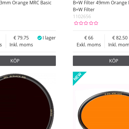
 43mm Orange MRC Basic
B+W Filter 49mm Orange 
B+W Filter
1102656
79.75
I lager
66
82.50
s
Inkl. moms
Exkl. moms
Inkl. mo
KÖP
KÖP