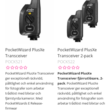
Ej i lager
Pris
PocketWizard PlusXe
PocketWizard PlusXe
Transceiver
Transceiver 2-pack
POCK521
POCK522
PocketWizard PlusXe Transceiver
PocketWizard PlusXe
ger exceptionell räckvidd,
Transceiver fjärrutlösare, 2-
pålitlighet och enkel användning
pack
. PocketWizard PlusXe
för fotografer som arbetar
Transceiver ger exceptionell
trådlöst med blixtar och
räckvidd, pålitlighet och enkel
fjärrstyrda kameror. Med
användning för fotografer som
PocketWizards E Release-
arbetar trådlöst med blixtar och
firmwar