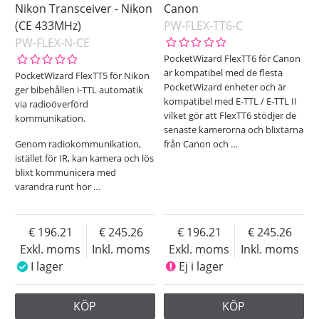
Nikon Transceiver - Nikon
Canon
(CE 433MHz)
PW-FLEX-TT6-C
PW-FLEX-N-CE
PocketWizard FlexTT6 för Canon
är kompatibel med de flesta
PocketWizard FlexTT5 för Nikon
PocketWizard enheter och är
ger bibehållen i-TTL automatik
kompatibel med E-TTL / E-TTL II
via radioöverförd
vilket gör att FlexTT6 stödjer de
kommunikation.
senaste kamerorna och blixtarna
Genom radiokommunikation,
från Canon och
…
istället för IR, kan kamera och lös
blixt kommunicera med
varandra runt hör
…
196.21
245.26
196.21
245.26
Exkl. moms
Inkl. moms
Exkl. moms
Inkl. moms
I lager
Ej i lager
KÖP
KÖP