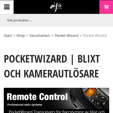
Start
>
Shop
>
Varumärken
>
Pocket Wizard
>
Pocket Wizard
POCKETWIZARD | BLIXT
OCH KAMERAUTLÖSARE
PocketWizard Transceivers för fjärrstyrning av blixt och