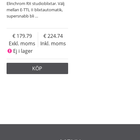
Elinchrom RX studioblixtar. Välj
mellan E-TTL II blixtautomatik,
supersnabb bli
…
179.79
224.74
Exkl. moms
Inkl. moms
Ej i lager
KÖP