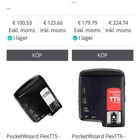
…
…
100.53
125.66
179.79
224.74
Exkl. moms
Inkl. moms
Exkl. moms
Inkl. moms
I lager
I lager
KÖP
KÖP
PocketWizard FlexTT5 -
PocketWizard FlexTT6 -