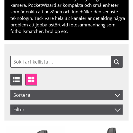
kamera. PocketWizard är kompakta och små enheter
som är enkla att använda och innehåller den senaste
teknologin. Tack vare hela 32 kanaler är det aldrig några
problem att jobba ostört vid fotosammanhang som
fotbollsmatcher, bröllop etc.
Sortera
Artikelkod
Filter
Inkl. Moms
Saldo
I lager
Benämning