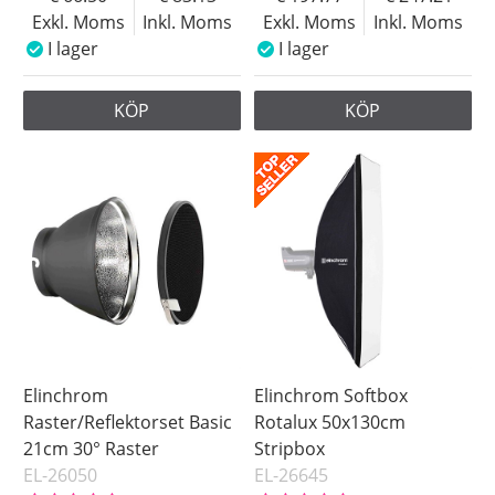
Exkl. Moms
Inkl. Moms
Exkl. Moms
Inkl. Moms
I lager
I lager
KÖP
KÖP
Elinchrom
Elinchrom Softbox
Raster/Reflektorset Basic
Rotalux 50x130cm
21cm 30° Raster
Stripbox
EL-26050
EL-26645