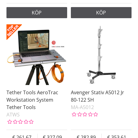
KÖP
KÖP
Tether Tools AeroTrac
Avenger Stativ A5012 Jr
Workstation System
80-122 SH
Tether Tools
MA-A5012
ATWS
261.67
327.09
282.89
353.61