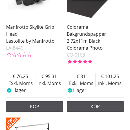
Manfrotto Skylite Grip
Colorama
Head
Bakgrundspapper
Lastolite by Manfrotto
2.72x11m Black
LA-8446
Colorama Photo
CO-0168
76.25
95.31
81
101.25
Exkl. Moms
Inkl. Moms
Exkl. Moms
Inkl. Moms
I lager
I lager
KÖP
KÖP