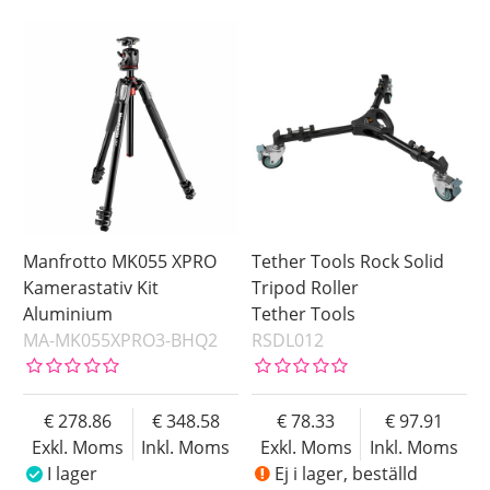
Manfrotto MK055 XPRO
Tether Tools Rock Solid
Kamerastativ Kit
Tripod Roller
Aluminium
Tether Tools
MA-MK055XPRO3-BHQ2
RSDL012
278.86
348.58
78.33
97.91
Exkl. Moms
Inkl. Moms
Exkl. Moms
Inkl. Moms
I lager
Ej i lager, beställd