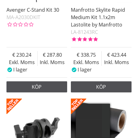
Avenger C-Stand Kit 30
Manfrotto Skylite Rapid
MA-A2030DKIT
Medium Kit 1.1x2m
Lastolite by Manfrotto
LA-81243RC
230.24
287.80
338.75
423.44
Exkl. Moms
Inkl. Moms
Exkl. Moms
Inkl. Moms
I lager
I lager
KÖP
KÖP