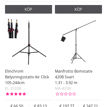
KÖP
KÖP
Elinchrom
Manfrotto Bomstativ
Belysningsstativ Air Click
420B Svart
105-244cm
1.31 - 3.92 m
EL-31038
MA-420B
66.50
83.13
197.77
247.21