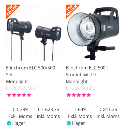
I lager
Inkl. Moms
Beställd
Pris
Elinchrom ELC 500/500
Elinchrom ELC 500 |
Set
Studioblixt TTL
Monolight
Monolight
EL-20737.2.EU
EL-20619.1.EU
1 299
1 623.75
649
811.25
Exkl. Moms
Inkl. Moms
Exkl. Moms
Inkl. Moms
I lager
I lager