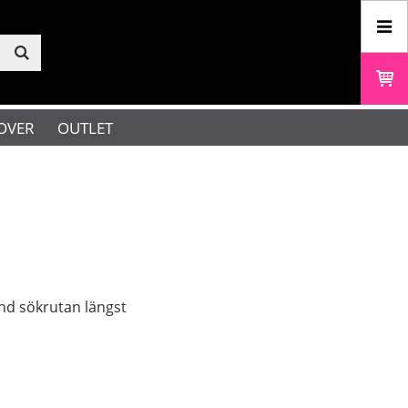
OVER
OUTLET
änd sökrutan längst