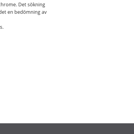
nchrome. Det sökning
r det en bedömning av
s.