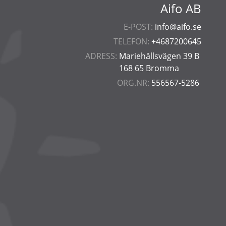
Aifo AB
E-POST:
info@aifo.se
TELEFON:
+4687200645
ADRESS:
Mariehällsvägen 39 B
168 65 Bromma
ORG.NR:
556567-5286