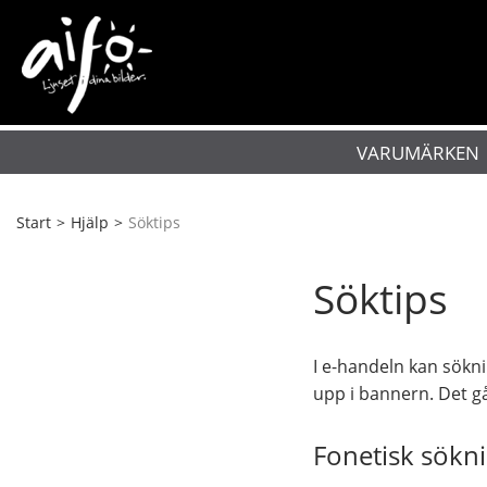
VARUMÄRKEN
Start
>
Hjälp
>
Söktips
Söktips
I e-handeln kan sökni
upp i bannern. Det g
Fonetisk sökn