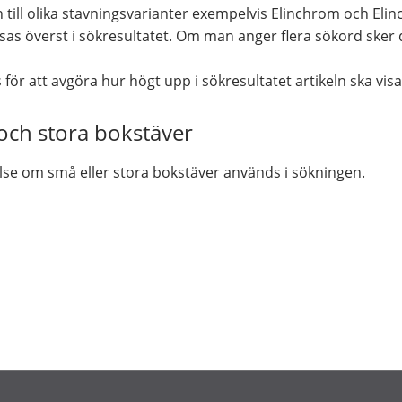
 till olika stavningsvarianter exempelvis Elinchrom och Eli
visas överst i sökresultatet. Om man anger flera sökord ske
ör att avgöra hur högt upp i sökresultatet artikeln ska visa
ch stora bokstäver
lse om små eller stora bokstäver används i sökningen.