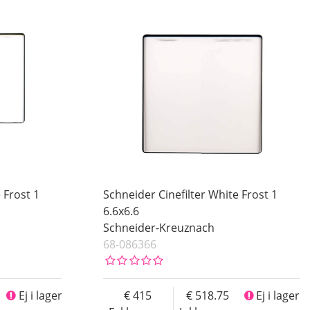
 Frost 1
Schneider Cinefilter White Frost 1
6.6x6.6
Schneider-Kreuznach
68-086366
Ej i lager
415
518.75
Ej i lager