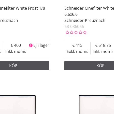
nefilter White Frost 1/8
Schneider Cinefilter White
6.6x6.6
Kreuznach
Schneider-Kreuznach
68-086066
400
Ej i lager
415
518.75
s
Inkl. moms
Exkl. moms
Inkl. moms
KÖP
KÖP