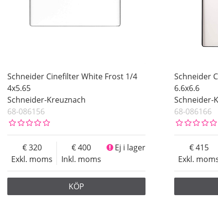
Schneider Cinefilter White Frost 1/4
Schneider Ci
4x5.65
6.6x6.6
Schneider-Kreuznach
Schneider-
68-086156
68-086166
320
400
Ej i lager
415
Exkl. moms
Inkl. moms
Exkl. mom
KÖP