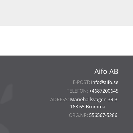
Aifo AB
E-POST:
info@aifo.se
TELEFON:
+4687200645
ADRESS:
Mariehällsvägen 39 B
168 65 Bromma
ORG.NR:
556567-5286