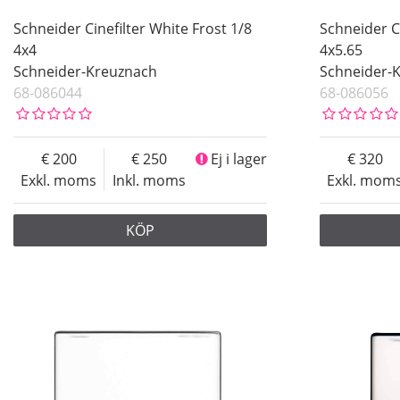
Schneider Cinefilter White Frost 1/8
Schneider Ci
4x4
4x5.65
Schneider-Kreuznach
Schneider-
68-086044
68-086056
200
250
Ej i lager
320
Exkl. moms
Inkl. moms
Exkl. mom
KÖP