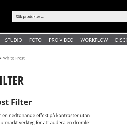
STUDIO
FOTO
PRO VIDEO
WORKFLOW
DISC
>
White Frost
ILTER
t Filter
ar en nedtonande effekt på kontraster utan
t utmärkt verktyg för att addera en drömlik