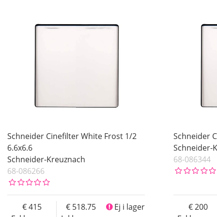
Schneider Cinefilter White Frost 1/2
Schneider Ci
6.6x6.6
Schneider-
Schneider-Kreuznach
68-086344
68-086266
415
518.75
Ej i lager
200