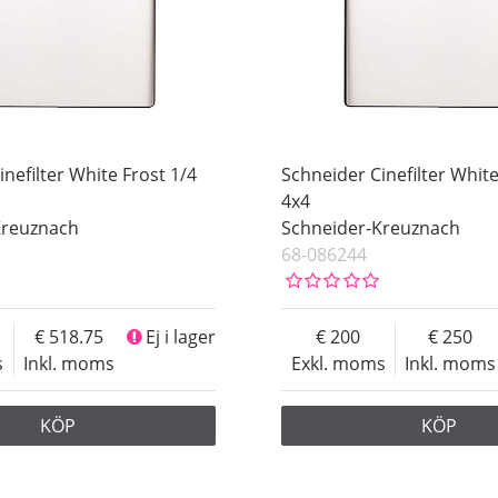
nefilter White Frost 1/4
Schneider Cinefilter White
4x4
Kreuznach
Schneider-Kreuznach
68-086244
518.75
Ej i lager
200
250
s
Inkl. moms
Exkl. moms
Inkl. moms
KÖP
KÖP