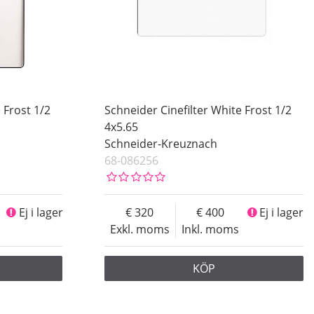
 Frost 1/2
Schneider Cinefilter White Frost 1/2
4x5.65
Schneider-Kreuznach
68-086256
Ej i lager
320
400
Ej i lager
Exkl. moms
Inkl. moms
KÖP