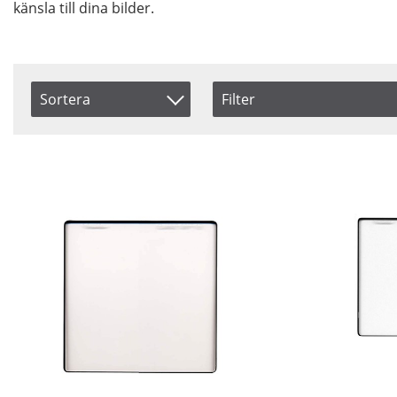
känsla till dina bilder.
Sortera
Filter
Size
Saldo
Artikelkod
4x5.65
Ej i la
Inkl. Moms
6.6x6.6
Benämning
4x4
Pris
Storlek