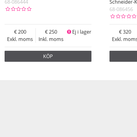
68-086444
Schneider-
68-086456
200
250
Ej i lager
320
Exkl. moms
Inkl. moms
Exkl. mom
KÖP