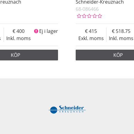
Kreuznach
Schneider-Kreuznach
68-086466
400
Ej i lager
415
518.75
s
Inkl. moms
Exkl. moms
Inkl. moms
KÖP
KÖP