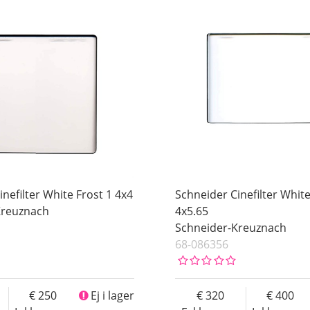
nefilter White Frost 1 4x4
Schneider Cinefilter White
Kreuznach
4x5.65
Schneider-Kreuznach
68-086356
250
Ej i lager
320
400