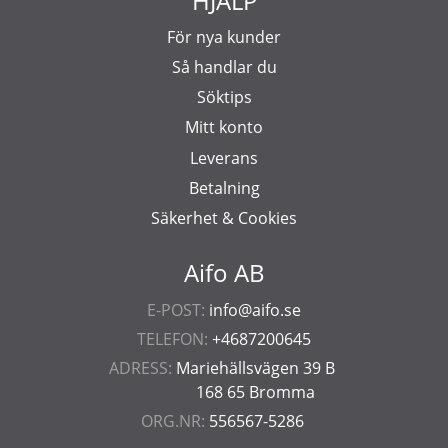
HJÄLP
För nya kunder
Så handlar du
Söktips
Mitt konto
Leverans
Betalning
Säkerhet & Cookies
Aifo AB
E-POST:
info@aifo.se
TELEFON:
+4687200645
ADRESS:
Mariehällsvägen 39 B
168 65 Bromma
ORG.NR:
556567-5286