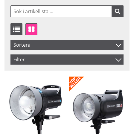
Sortera
Artikelkod
Filter
Benämning
Saldo
I lager
Inkl. Moms
Ej i lager
Pris