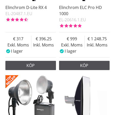
Elinchrom D-Lite RX 4
Elinchrom ELC Pro HD
EL-20487.1.EU
1000
EL-20616.1.EU
317
396.25
999
1 248.75
Exkl. Moms
Inkl. Moms
Exkl. Moms
Inkl. Moms
I lager
I lager
KÖP
KÖP