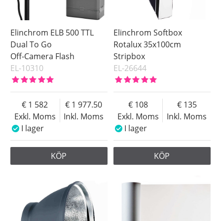
Elinchrom ELB 500 TTL
Elinchrom Softbox
Dual To Go
Rotalux 35x100cm
Off-Camera Flash
Stripbox
EL-10310
EL-26644
1 582
1 977.50
108
135
Exkl. Moms
Inkl. Moms
Exkl. Moms
Inkl. Moms
I lager
I lager
KÖP
KÖP