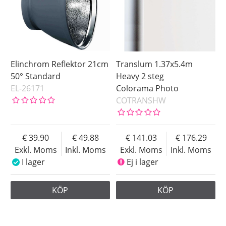
Elinchrom Reflektor 21cm
Translum 1.37x5.4m
50° Standard
Heavy 2 steg
EL-26171
Colorama Photo
COTRANSHW
39.90
49.88
141.03
176.29
Exkl. Moms
Inkl. Moms
Exkl. Moms
Inkl. Moms
I lager
Ej i lager
KÖP
KÖP