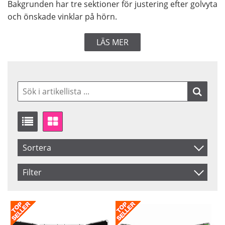
Bakgrunden har tre sektioner för justering efter golvyta
och önskade vinklar på hörn.
LÄS MER
Sortera
Artikelkod
Filter
Inkl. Moms
Saldo
I lager
Benämning
Beställd