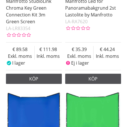
Manfrotto StudioLink
Manfrotto Led för
Chroma Key Green
Panoramabakgrund 2st
Connection Kit 3m
Lastolite by Manfrotto
Green Screen
LA-RA7620
LA-LR83354
89.58
111.98
35.39
44.24
Exkl. moms
Inkl. moms
Exkl. moms
Inkl. moms
I lager
Ej i lager
KÖP
KÖP