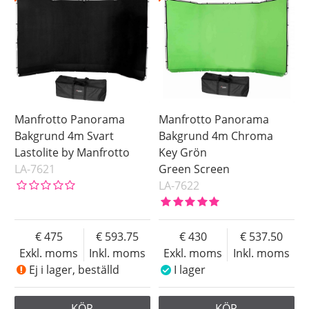
Ej i lager
Pris
Manfrotto Panorama
Manfrotto Panorama
Bakgrund 4m Svart
Bakgrund 4m Chroma
Lastolite by Manfrotto
Key Grön
LA-7621
Green Screen
LA-7622
475
593.75
430
537.50
Exkl. moms
Inkl. moms
Exkl. moms
Inkl. moms
Ej i lager, beställd
I lager
KÖP
KÖP