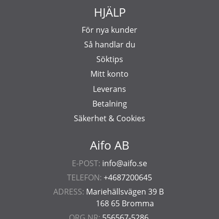
HJÄLP
För nya kunder
Så handlar du
Söktips
Mitt konto
Leverans
Betalning
Säkerhet & Cookies
Aifo AB
E-POST:
info@aifo.se
TELEFON:
+4687200645
ADRESS:
Mariehällsvägen 39 B
168 65 Bromma
ORG.NR:
556567-5286