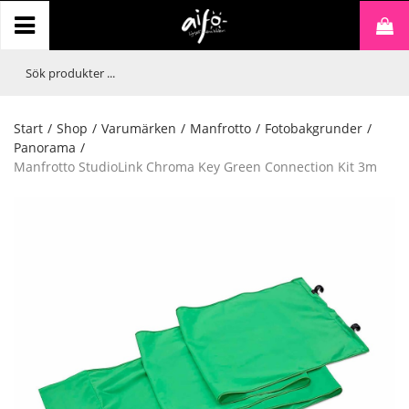
Start
/
Shop
/
Varumärken
/
Manfrotto
/
Fotobakgrunder
/
Panorama
/
Manfrotto StudioLink Chroma Key Green Connection Kit 3m