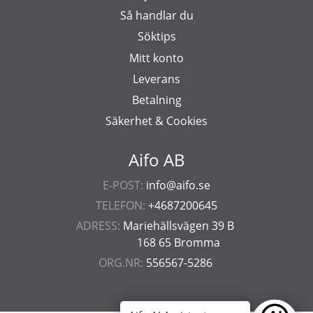
Så handlar du
Söktips
Mitt konto
Leverans
Betalning
Säkerhet & Cookies
Aifo AB
E-POST:
info@aifo.se
TELEFON:
+4687200645
ADRESS:
Mariehällsvägen 39 B
168 65 Bromma
ORG.NR:
556567-5286