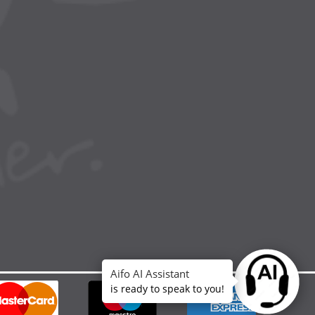
Aifo AI Assistant
Ask anythin
is ready to speak to you!