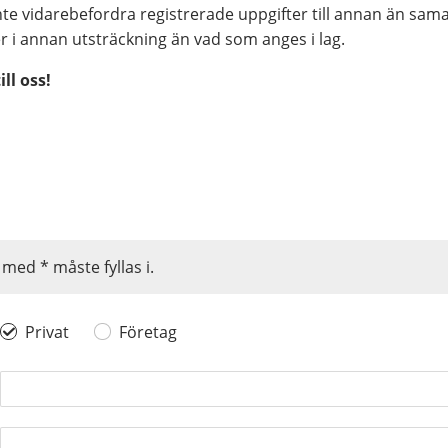
inte vidarebefordra registrerade uppgifter till annan än sa
r i annan utsträckning än vad som anges i lag.
ll oss!
med * måste fyllas i.
Privat
Företag