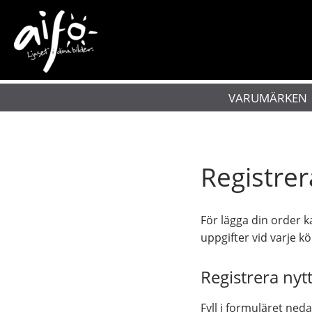
VARUMÄRKEN
Registrer
För lägga din order k
uppgifter vid varje köp
Registrera nyt
Fyll i formuläret ned