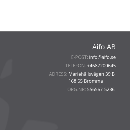
Aifo AB
E-POST:
info@aifo.se
TELEFON:
+4687200645
ADRESS:
Mariehällsvägen 39 B
168 65 Bromma
ORG.NR:
556567-5286