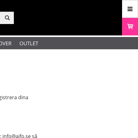
OVER
OUTLET
gistrera dina
: info@aifo.se så