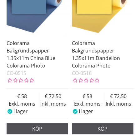
Colorama
Colorama
Bakgrundspapper
Bakgrundspapper
1.35x11m China Blue
1.35x11m Dandelion
Colorama Photo
Colorama Photo
CO-0515
CO-0516
58
72.50
58
72.50
Exkl. moms
Inkl. moms
Exkl. moms
Inkl. moms
I lager
I lager
KÖP
KÖP