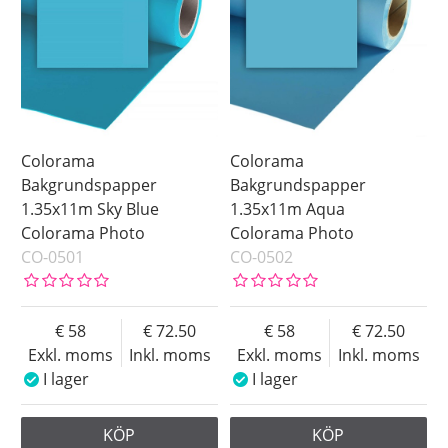
Blue Screen
Brown
Green
Green Screen
Grey
Lilac
Colorama
Colorama
Orange
Bakgrundspapper
Bakgrundspapper
1.35x11m Sky Blue
1.35x11m Aqua
Pink
Colorama Photo
Colorama Photo
Red
CO-0501
CO-0502
White
Yellow
58
72.50
58
72.50
Exkl. moms
Inkl. moms
Exkl. moms
Inkl. moms
I lager
I lager
KÖP
KÖP