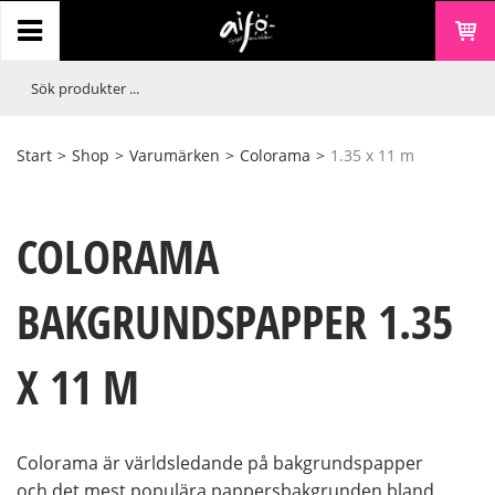
Start
>
Shop
>
Varumärken
>
Colorama
>
1.35 x 11 m
COLORAMA
BAKGRUNDSPAPPER 1.35
X 11 M
Colorama är världsledande på bakgrundspapper
och det mest populära pappersbakgrunden bland