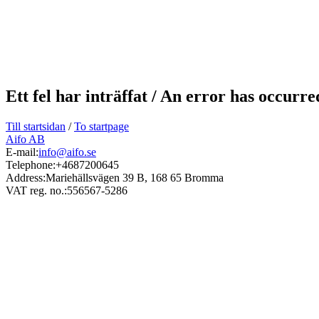
Ett fel har inträffat / An error has occurr
Till startsidan
/
To startpage
Aifo AB
E-mail:
info@aifo.se
Telephone:
+4687200645
Address:
Mariehällsvägen 39 B, 168 65 Bromma
VAT reg. no.:
556567-5286