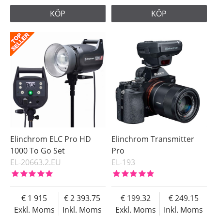
KÖP
KÖP
Elinchrom ELC Pro HD
Elinchrom Transmitter
1000 To Go Set
Pro
EL-20663.2.EU
EL-193
1 915
2 393.75
199.32
249.15
Exkl. Moms
Inkl. Moms
Exkl. Moms
Inkl. Moms