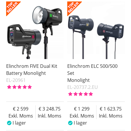
I lager
Inkl. Moms
Beställd
Ej i lager
Pris
Elinchrom FIVE Dual Kit
Elinchrom ELC 500/500
Battery Monolight
Set
EL-20961
Monolight
EL-20737.2.EU
2 599
3 248.75
1 299
1 623.75
Exkl. Moms
Inkl. Moms
Exkl. Moms
Inkl. Moms
I lager
I lager