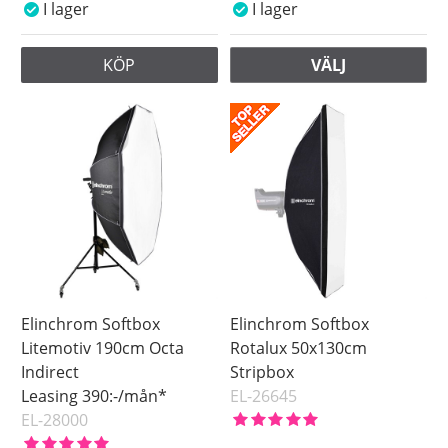
I lager
I lager
KÖP
VÄLJ
Elinchrom Softbox
Elinchrom Softbox
Litemotiv 190cm Octa
Rotalux 50x130cm
Indirect
Stripbox
Leasing 390:-/mån*
EL-26645
EL-28000