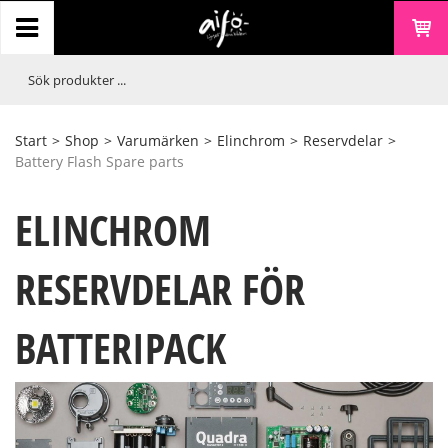
Start
>
Shop
>
Varumärken
>
Elinchrom
>
Reservdelar
>
Battery Flash Spare parts
ELINCHROM
RESERVDELAR FÖR
BATTERIPACK