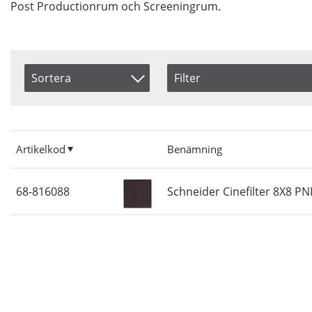
Post Productionrum och Screeningrum.
Sortera
Filter
Saldo
Artikelkod
I lager
Benämning
Artikelkod
Benämning
Inkl. Moms
68-816088
Schneider Cinefilter 8X8 PN