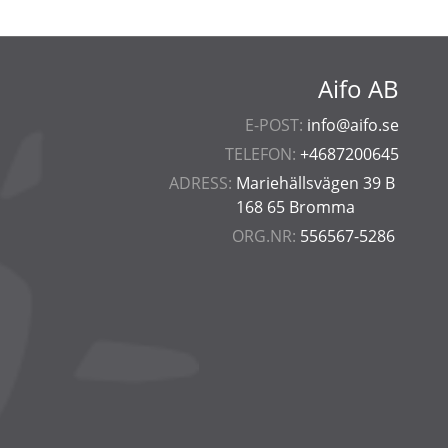
Aifo AB
E-POST:
info@aifo.se
TELEFON:
+4687200645
ADRESS:
Mariehällsvägen 39 B
168 65 Bromma
ORG.NR:
556567-5286