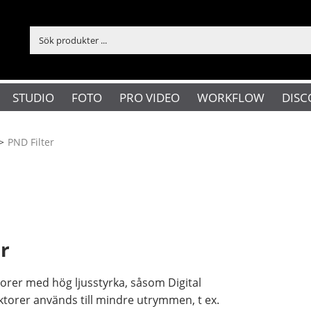
STUDIO
FOTO
PRO VIDEO
WORKFLOW
DISC
>
PND Filter
r
orer med hög ljusstyrka, såsom Digital
ktorer används till mindre utrymmen, t ex.