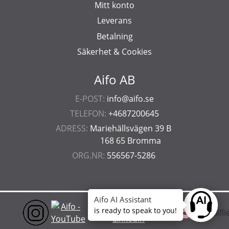
Mitt konto
Leverans
Betalning
Säkerhet & Cookies
Aifo AB
E-POST:
info@aifo.se
TELEFON:
+4687200645
ADRESS:
Mariehällsvägen 39 B
168 65 Bromma
ORG.NR:
556567-5286
Aifo AI Assistant
Ask anyt
is ready to speak to you!