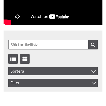
Sortera
Benämning
Filter
Inkl. Moms
Saldo
I lager
Beställd