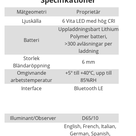
Mätgeometri
Proprietär
Ljuskälla
6 Vita LED med hög CRI
Uppladdningsbart Lithium
Polymer batteri,
Batteri
>300 avläsningar per
laddning
Storlek
6 mm
Bländaröppning
Omgivnande
+5º till +40ºC, upp till
arbetstemperatur
85%RH
Interface
Bluetooth LE
Illuminant/Observer
D65/10
English, French, Italian,
German, Spanish,