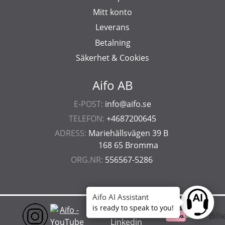
Mitt konto
Leverans
Betalning
Säkerhet & Cookies
Aifo AB
E-POST:
info@aifo.se
TELEFON:
+4687200645
ADRESS:
Mariehällsvägen 39 B
168 65 Bromma
ORG.NR:
556567-5286
Aifo AI Assistant
Ask anyt
is ready to speak to you!