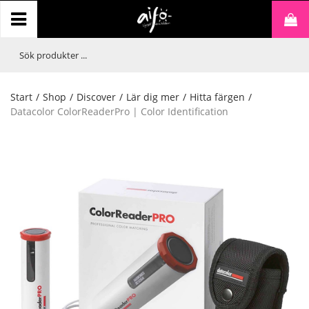
Start
/
Shop
/
Discover
/
Lär dig mer
/
Hitta färgen
/
Datacolor ColorReaderPro | Color Identification