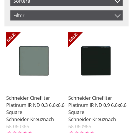
Sortera
Artikelkod
Filter
Inkl. Moms
Size
Saldo
6.6x6.6
I lager
Benämning
Pris
Schneider Cinefilter
Schneider Cinefilter
Platinum IR ND 0.3 6.6x6.6
Platinum IR ND 0.9 6.6x6.6
Square
Square
Schneider-Kreuznach
Schneider-Kreuznach
68-060366
68-060966