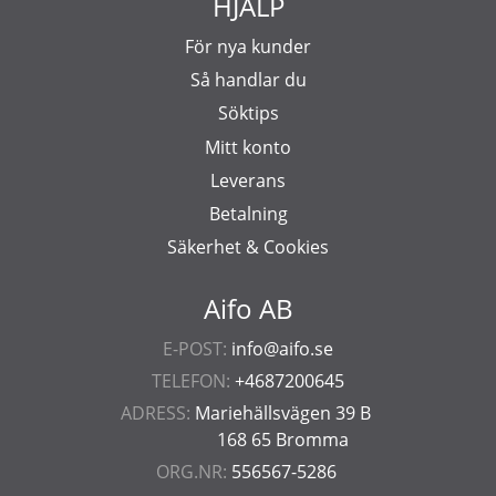
HJÄLP
För nya kunder
Så handlar du
Söktips
Mitt konto
Leverans
Betalning
Säkerhet & Cookies
Aifo AB
E-POST:
info@aifo.se
TELEFON:
+4687200645
ADRESS:
Mariehällsvägen 39 B
168 65 Bromma
ORG.NR:
556567-5286