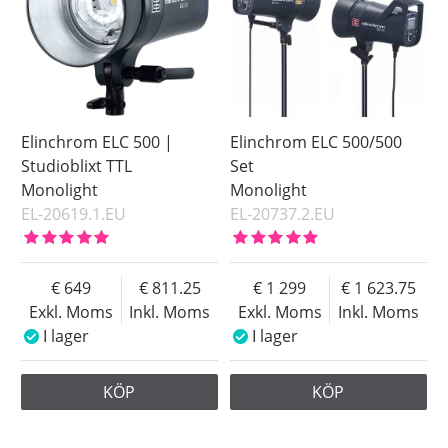
Elinchrom ELC 500 |
Elinchrom ELC 500/500
Studioblixt TTL
Set
Monolight
Monolight
EL-20619.1.EU
EL-20737.2.EU
649
811.25
1 299
1 623.75
Exkl. Moms
Inkl. Moms
Exkl. Moms
Inkl. Moms
I lager
I lager
KÖP
KÖP