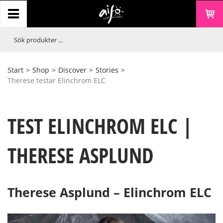
Start
>
Shop
>
Discover
>
Stories
>
Therese testar Elinchrom ELC
TEST ELINCHROM ELC |
THERESE ASPLUND
Therese Asplund – Elinchrom ELC