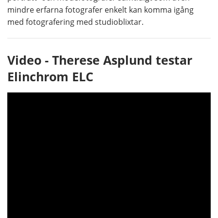
mindre erfarna fotografer enkelt kan komma igång
med fotografering med studioblixtar.
Video - Therese Asplund testar
Elinchrom ELC