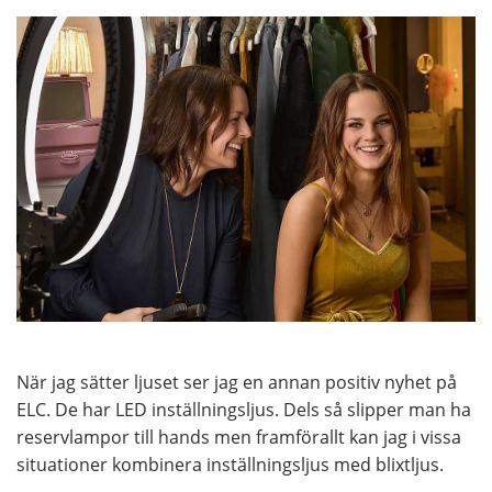
När jag sätter ljuset ser jag en annan positiv nyhet på
ELC. De har LED inställningsljus. Dels så slipper man ha
reservlampor till hands men framförallt kan jag i vissa
situationer kombinera inställningsljus med blixtljus.