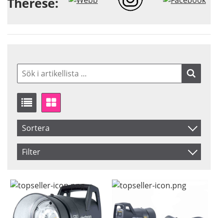
Therese:
Sortera
Artikelkod
Filter
Benämning
Saldo
I lager
Inkl. Moms
Pris