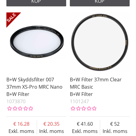
KÖP
KÖP
105 mm
112 mm
Pris
B+W Skyddsfilter 007
B+W Filter 37mm Clear
37mm XS-Pro MRC Nano
MRC Basic
B+W Filter
B+W Filter
1073870
1101247
16.28
20.35
41.60
52
Exkl. moms
Inkl. moms
Exkl. moms
Inkl. moms