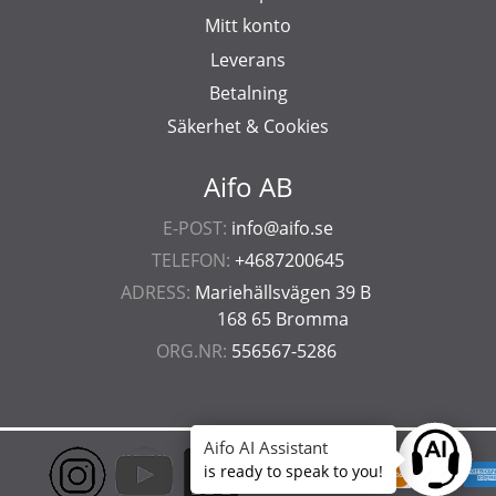
Mitt konto
Leverans
Betalning
Säkerhet & Cookies
Aifo AB
E-POST:
info@aifo.se
TELEFON:
+4687200645
ADRESS:
Mariehällsvägen 39 B
168 65 Bromma
ORG.NR:
556567-5286
Aifo AI Assistant
Ask anyt
is ready to speak to you!