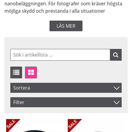
nanobeläggningen. För fotografer som kräver högsta
möjliga skydd och prestanda i alla situationer
LÄS MER
Sortera
Artikelkod
Filter
Inkl. Moms
Storlek
Saldo
37 mm
I lager
Benämning
39 mm
Ej i lager