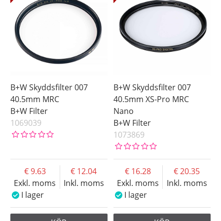
Storlek
40.5 mm
Coating
43 mm
46 mm
Fattning
49 mm
52 mm
55 mm
B+W Skyddsfilter 007
B+W Skyddsfilter 007
58 mm
40.5mm MRC
40.5mm XS-Pro MRC
B+W Filter
Nano
60 mm
1069039
B+W Filter
62 mm
1073869
67 mm
72 mm
9.63
12.04
16.28
20.35
77 mm
Exkl. moms
Inkl. moms
Exkl. moms
Inkl. moms
82 mm
I lager
I lager
86 mm
95 mm