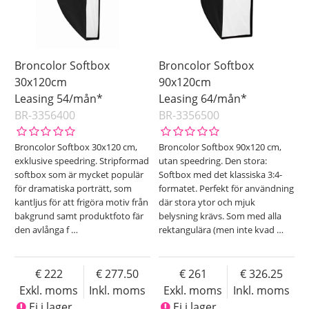
Broncolor Softbox
Broncolor Softbox
30x120cm
90x120cm
Leasing 54/mån*
Leasing 64/mån*
BR-3356400
BR-3356500
Broncolor Softbox 30x120 cm,
Broncolor Softbox 90x120 cm,
exklusive speedring. Stripformad
utan speedring. Den stora:
softbox som är mycket populär
Softbox med det klassiska 3:4-
för dramatiska porträtt, som
formatet. Perfekt för användning
kantljus för att frigöra motiv från
där stora ytor och mjuk
bakgrund samt produktfoto fär
belysning krävs. Som med alla
den avlånga f
…
rektangulära (men inte kvad
…
222
277.50
261
326.25
Exkl. moms
Inkl. moms
Exkl. moms
Inkl. moms
Ej i lager
Ej i lager