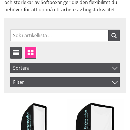
och storlekar av Softboxar ger dig den flexibilitet du
behöver för att uppnå ett arbete av högsta kvalitet.
Sortera
Artikelkod
Filter
Inkl. Moms
Saldo
I lager
Benämning
Ej i lager
Shape
Pris