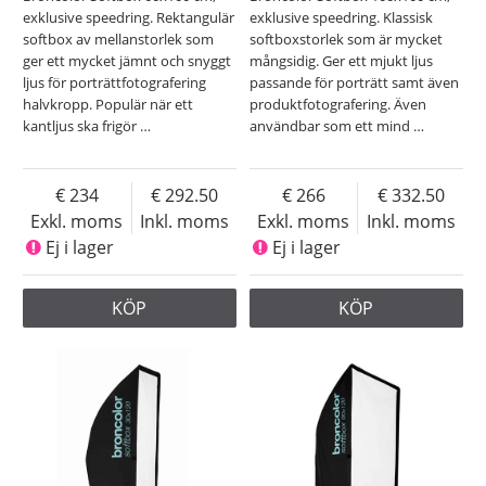
exklusive speedring. Rektangulär
exklusive speedring. Klassisk
softbox av mellanstorlek som
softboxstorlek som är mycket
ger ett mycket jämnt och snyggt
mångsidig. Ger ett mjukt ljus
ljus för porträttfotografering
passande för porträtt samt även
halvkropp. Populär när ett
produktfotografering. Även
kantljus ska frigör
…
användbar som ett mind
…
234
292.50
266
332.50
Exkl. moms
Inkl. moms
Exkl. moms
Inkl. moms
Ej i lager
Ej i lager
KÖP
KÖP