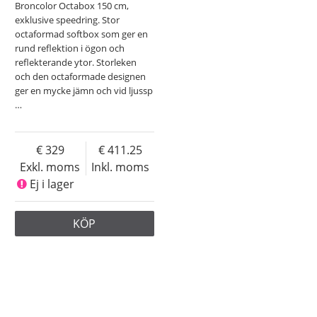
Broncolor Octabox 150 cm,
exklusive speedring. Stor
octaformad softbox som ger en
rund reflektion i ögon och
reflekterande ytor. Storleken
och den octaformade designen
ger en mycke jämn och vid ljussp
…
329
411.25
Exkl. moms
Inkl. moms
Ej i lager
KÖP