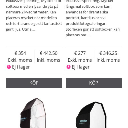
exklusive speedring. Mycket stor
exklusive speedring. Mycket
softbox med en lysande yta på
långsmal softbox som kan
närmare 2 kvadratmeter. Kan
användas för dramtaiska
placeras mycket när modellen
porträtt, kantljus och vi
och fortfarande ge ett fantastiskt
produktfotograferingar.
jämt ljus. Utmä
…
Storleken gör att softboxen kan
placeras när
…
354
442.50
277
346.25
Exkl. moms
Inkl. moms
Exkl. moms
Inkl. moms
Ej i lager
Ej i lager
KÖP
KÖP