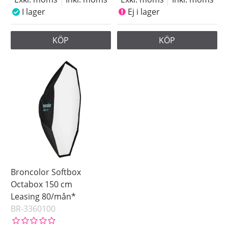
I lager
Ej i lager
KÖP
KÖP
Broncolor Softbox
Octabox 150 cm
Leasing 80/mån*
BR-3360100