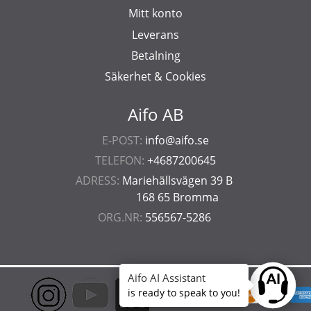
Mitt konto
Leverans
Betalning
Säkerhet & Cookies
Aifo AB
E-POST:
info@aifo.se
TELEFON:
+4687200645
ADRESS:
Mariehällsvägen 39 B
168 65 Bromma
ORG.NR:
556567-5286
Aifo AI Assistant
Ask anyt
is ready to speak to you!