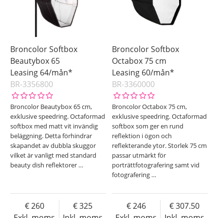
Broncolor Softbox
Broncolor Softbox
Beautybox 65
Octabox 75 cm
Leasing 64/mån*
Leasing 60/mån*
BR-3356800
BR-3360000
Broncolor Beautybox 65 cm,
Broncolor Octabox 75 cm,
exklusive speedring. Octaformad
exklusive speedring. Octaformad
softbox med matt vit invändig
softbox som ger en rund
beläggning. Detta förhindrar
reflektion i ögon och
skapandet av dubbla skuggor
reflekterande ytor. Storlek 75 cm
vilket är vanligt med standard
passar utmärkt för
beauty dish reflektorer
…
porträttfotografering samt vid
fotografering
…
260
325
246
307.50
Exkl. moms
Inkl. moms
Exkl. moms
Inkl. moms