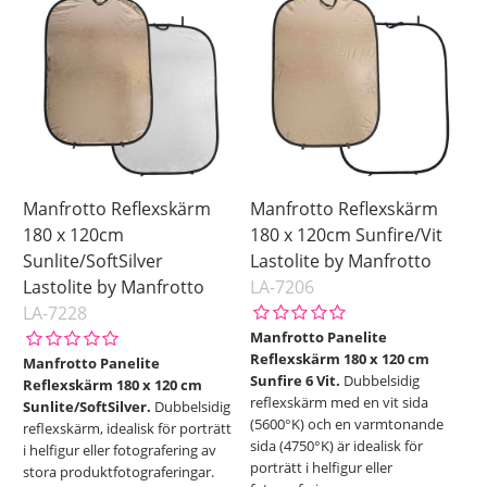
Sunfire/Vit
Sunlite/SoftSilver
Saldo
I lager
Manfrotto Reflexskärm
Manfrotto Reflexskärm
180 x 120cm
180 x 120cm Sunfire/Vit
Sunlite/SoftSilver
Lastolite by Manfrotto
Lastolite by Manfrotto
LA-7206
LA-7228
Manfrotto Panelite
Reflexskärm 180 x 120 cm
Manfrotto Panelite
Sunfire 6 Vit.
Dubbelsidig
Reflexskärm 180 x 120 cm
reflexskärm med en vit sida
Sunlite/SoftSilver.
Dubbelsidig
(5600°K) och en varmtonande
reflexskärm, idealisk för porträtt
sida (4750°K) är idealisk för
i helfigur eller fotografering av
porträtt i helfigur eller
stora produktfotograferingar.