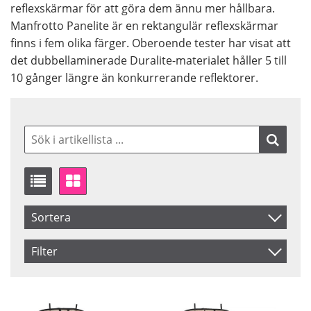
reflexskärmar för att göra dem ännu mer hållbara.
Manfrotto Panelite är en rektangulär reflexskärmar
finns i fem olika färger. Oberoende tester har visat att
det dubbellaminerade Duralite-materialet håller 5 till
10 gånger längre än konkurrerande reflektorer.
Sortera
Artikelkod
Filter
Benämning
Storlek
Färg
180 x 125 cm
Guld/Vit
Inkl. Moms