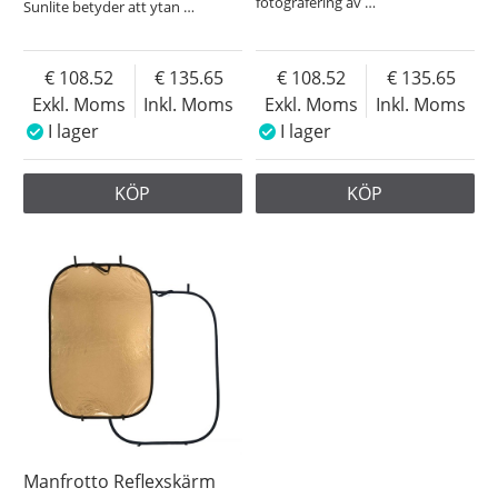
fotografering av
…
Sunlite betyder att ytan
…
108.52
135.65
108.52
135.65
Exkl. Moms
Inkl. Moms
Exkl. Moms
Inkl. Moms
I lager
I lager
KÖP
KÖP
Manfrotto Reflexskärm