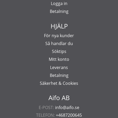
Logga in
Betalning
HJÄLP
För nya kunder
Så handlar du
Söktips
Mitt konto
Leverans
Betalning
Säkerhet & Cookies
Aifo AB
E-POST:
info@aifo.se
TELEFON:
+4687200645