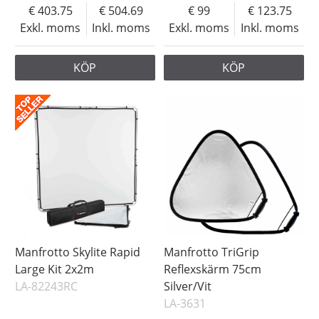
403.75
504.69
99
123.75
Exkl. moms
Inkl. moms
Exkl. moms
Inkl. moms
KÖP
KÖP
Manfrotto Skylite Rapid
Manfrotto TriGrip
Large Kit 2x2m
Reflexskärm 75cm
LA-82243RC
Silver/Vit
LA-3631