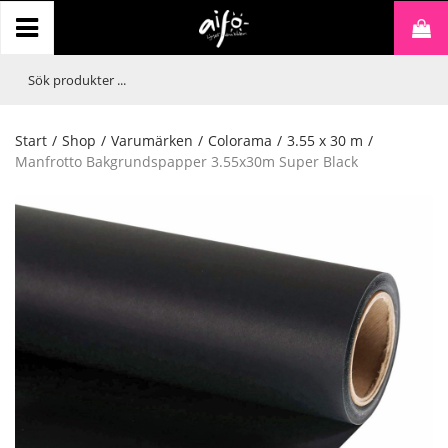
Start
/
Shop
/
Varumärken
/
Colorama
/
3.55 x 30 m
/
Manfrotto Bakgrundspapper 3.55x30m Super Black