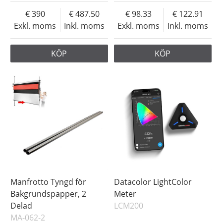
390
487.50
98.33
122.91
Exkl. moms
Inkl. moms
Exkl. moms
Inkl. moms
KÖP
KÖP
Manfrotto Tyngd för
Datacolor LightColor
Bakgrundspapper, 2
Meter
Delad
LCM200
MA-062-2