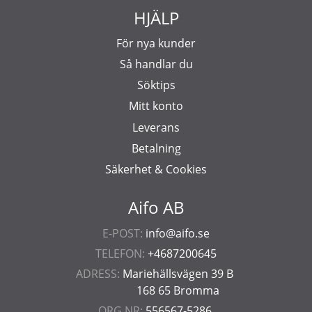
HJÄLP
För nya kunder
Så handlar du
Söktips
Mitt konto
Leverans
Betalning
Säkerhet & Cookies
Aifo AB
E-POST:
info@aifo.se
TELEFON:
+4687200645
ADRESS:
Mariehällsvägen 39 B
168 65 Bromma
ORG.NR:
556567-5286