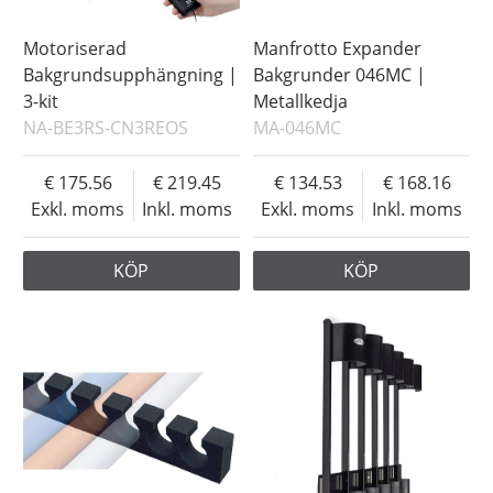
Motoriserad
Manfrotto Expander
Bakgrundsupphängning |
Bakgrunder 046MC |
3-kit
Metallkedja
NA-BE3RS-CN3REOS
MA-046MC
175.56
219.45
134.53
168.16
Exkl. moms
Inkl. moms
Exkl. moms
Inkl. moms
KÖP
KÖP