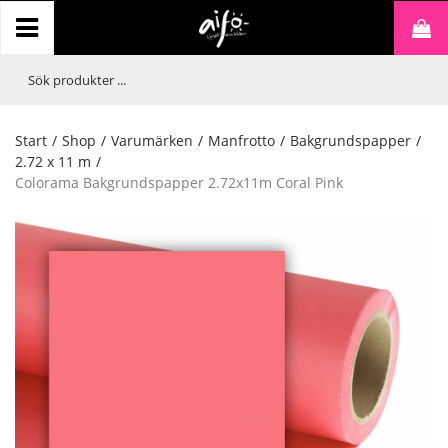
Start
/
Shop
/
Varumärken
/
Manfrotto
/
Bakgrundspapper
/
2.72 x 11 m
/
Colorama Bakgrundspapper 2.72x11m Coral Pink