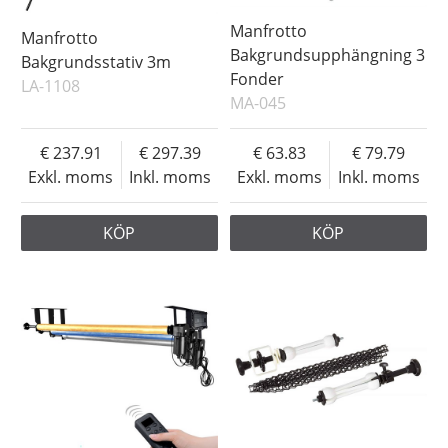
Manfrotto
Manfrotto
Bakgrundsupphängning 3
Bakgrundsstativ 3m
Fonder
LA-1108
MA-045
237.91
297.39
63.83
79.79
Exkl. moms
Inkl. moms
Exkl. moms
Inkl. moms
KÖP
KÖP