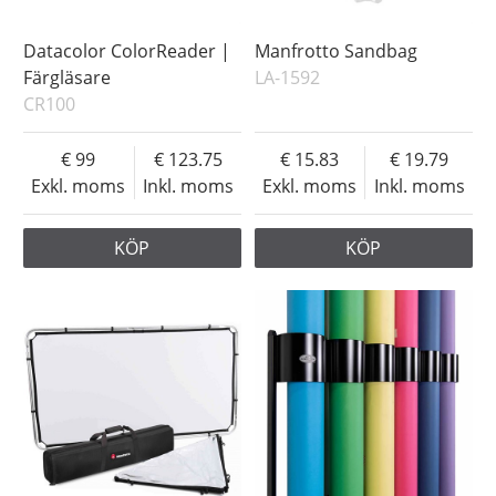
Datacolor ColorReader |
Manfrotto Sandbag
Färgläsare
LA-1592
CR100
99
123.75
15.83
19.79
Exkl. moms
Inkl. moms
Exkl. moms
Inkl. moms
KÖP
KÖP