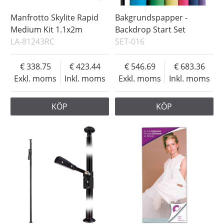
Manfrotto Skylite Rapid
Bakgrundspapper -
Medium Kit 1.1x2m
Backdrop Start Set
LA-81243RC
SET-016
338.75
423.44
546.69
683.36
Exkl. moms
Inkl. moms
Exkl. moms
Inkl. moms
KÖP
KÖP