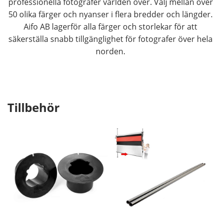
professionella fotografer världen över. Välj mellan över
kan bli vågigt. Vi erbjuder smarta
50 olika färger och nyanser i flera bredder och längder.
förvaringslösningar så att du på enkelt och säkert
Aifo AB lagerför alla färger och storlekar för att
sätt kan förvara ditt bakgrundspapper.
säkerställa snabb tillgänglighet för fotografer över hela
norden.
Tillbehör