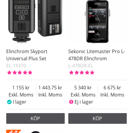
Elinchrom Skyport
Sekonic Litemaster Pro L-
Universal Plus Set
478DR Elinchrom
EL-19370
L-478DR-EL
1 155
1 443.75
5 340
6 675
Exkl. Moms
Inkl. Moms
Exkl. Moms
Inkl. Moms
I lager
Ej i lager
KÖP
KÖP