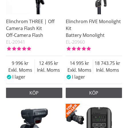
Elinchrom THREE | Off
Elinchrom FIVE Monolight
Camera Flash Kit
Kit
Off-Camera Flash
Battery Monolight
EL-20941
EL-20960
9 996
12 495
14 995
18 743.75
Exkl. Moms
Inkl. Moms
Exkl. Moms
Inkl. Moms
I lager
I lager
KÖP
KÖP