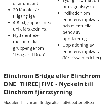
Tydlig information
eller unisont
om signalstyrka
20 Kanaler är
Indikation om
tillgängliga
enhetens mjukvara
4 Blixtgrupper med
och eventuella
unik färgkodning
behov av
Flytta enheter
uppdatering
mellan olika
Uppladdning av
grupper genom
enhetens mjukvara
"Drag and Drop"
(för vissa modeller)
Elinchrom Bridge eller Elinchrom
ONE|THREE|FIVE - Nyckeln till
Elinchrom fjärrstyrning
Modulen Elinchrom Bridge alternativt batteriblixten