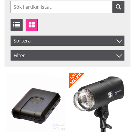
Sortera
Artikelkod
Filter
Benämning
Saldo
I lager
Inkl. Moms
Ej i lager
Pris