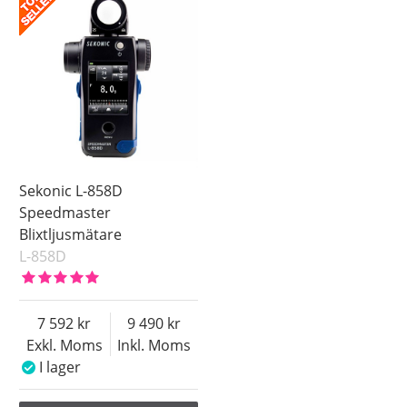
Sekonic L-858D
Speedmaster
Blixtljusmätare
L-858D
7 592
9 490
Exkl. Moms
Inkl. Moms
I lager