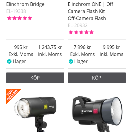
Elinchrom Bridge
Elinchrom ONE | Off
EL-19338
Camera Flash Kit
Off-Camera Flash
EL-20932
995
1 243.75
7 996
9 995
Exkl. Moms
Inkl. Moms
Exkl. Moms
Inkl. Moms
I lager
I lager
KÖP
KÖP