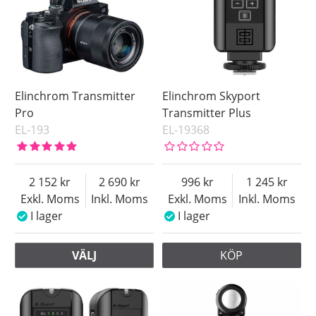
Elinchrom Transmitter
Elinchrom Skyport
Pro
Transmitter Plus
EL-193
EL-19368
2 152
2 690
996
1 245
Exkl. Moms
Inkl. Moms
Exkl. Moms
Inkl. Moms
I lager
I lager
VÄLJ
KÖP