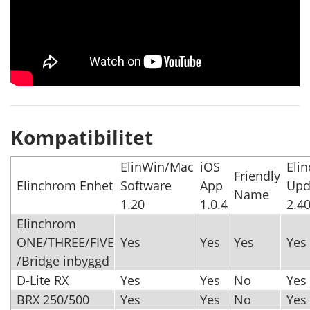
Kompatibilitet
ElinWin/Mac
iOS
Eli
Friendly
Elinchrom Enhet
Software
App
Upd
Name
1.20
1.0.4
2.4
Elinchrom
ONE/THREE/FIVE
Yes
Yes
Yes
Yes
/Bridge inbyggd
D-Lite RX
Yes
Yes
No
Yes
BRX 250/500
Yes
Yes
No
Yes