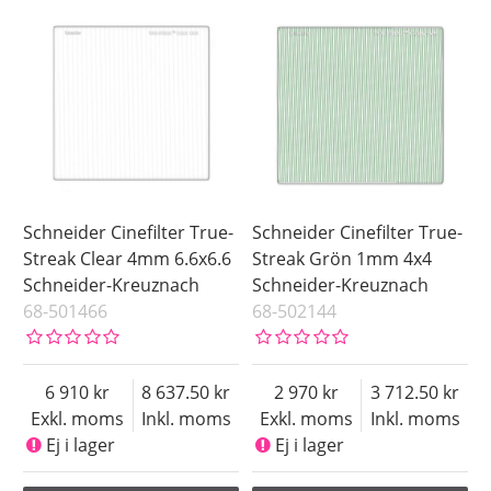
Schneider Cinefilter True-
Schneider Cinefilter True-
Streak Clear 4mm 6.6x6.6
Streak Grön 1mm 4x4
Schneider-Kreuznach
Schneider-Kreuznach
68-501466
68-502144
6 910
8 637.50
2 970
3 712.50
Exkl. moms
Inkl. moms
Exkl. moms
Inkl. moms
Ej i lager
Ej i lager