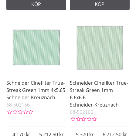
KÖP
KÖP
Schneider Cinefilter True-
Schneider Cinefilter True-
Streak Green 1mm 4x5.65
Streak Green 1mm
Schneider-Kreuznach
6.6x6.6
68-502156
Schneider-Kreuznach
68-502166
4 170
5 212.50
5 370
6 712.50