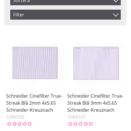
Sortera
Artikelkod
Filter
Inkl. Moms
Size
Color
4x5.65
Blue
Benämning
6.6x6.6
Clear
Size
4x4
Confetti
Color
Gold
Green
Indigo
Orange
Pink
Schneider Cinefilter True-
Schneider Cinefilter True-
Red
Streak Blå 2mm 4x5.65
Streak Blå 3mm 4x5.65
Schneider-Kreuznach
Schneider-Kreuznach
Star
1084336
1084337
Violet
Yellow