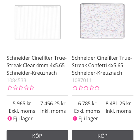
Schneider Cinefilter True-
Schneider Cinefilter True-
Streak Clear 4mm 4x5.65
Streak Confetti 4x5.65
Schneider-Kreuznach
Schneider-Kreuznach
1084533
1087011
5 965
7 456.25
6 785
8 481.25
Exkl. moms
Inkl. moms
Exkl. moms
Inkl. moms
Ej i lager
Ej i lager
KÖP
KÖP