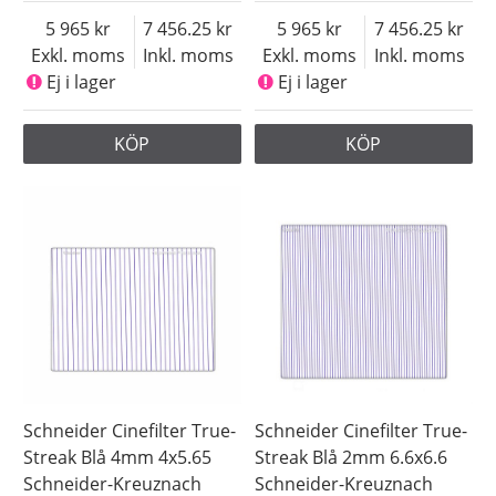
Saldo
5 965
7 456.25
5 965
7 456.25
Ej i lager
Exkl. moms
Inkl. moms
Exkl. moms
Inkl. moms
Ej i lager
Ej i lager
Pris
KÖP
KÖP
Schneider Cinefilter True-
Schneider Cinefilter True-
Streak Blå 4mm 4x5.65
Streak Blå 2mm 6.6x6.6
Schneider-Kreuznach
Schneider-Kreuznach