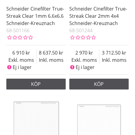
Schneider Cinefilter True-
Schneider Cinefilter True-
Streak Clear 1mm 6.6x6.6
Streak Clear 2mm 4x4
Schneider-Kreuznach
Schneider-Kreuznach
68-501166
68-501244
6 910
8 637.50
2 970
3 712.50
Exkl. moms
Inkl. moms
Exkl. moms
Inkl. moms
Ej i lager
Ej i lager
KÖP
KÖP