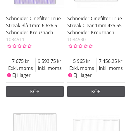
Schneider Cinefilter True-
Schneider Cinefilter True-
Streak Blå 1mm 6.6x6.6
Streak Clear 1mm 4x5.65
Schneider-Kreuznach
Schneider-Kreuznach
1084511
1084530
7 675
9 593.75
5 965
7 456.25
Exkl. moms
Inkl. moms
Exkl. moms
Inkl. moms
Ej i lager
Ej i lager
KÖP
KÖP