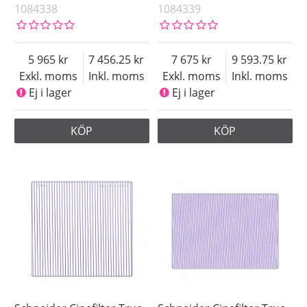
1084338
1084339
5 965
7 456.25
7 675
9 593.75
Exkl. moms
Inkl. moms
Exkl. moms
Inkl. moms
Ej i lager
Ej i lager
KÖP
KÖP