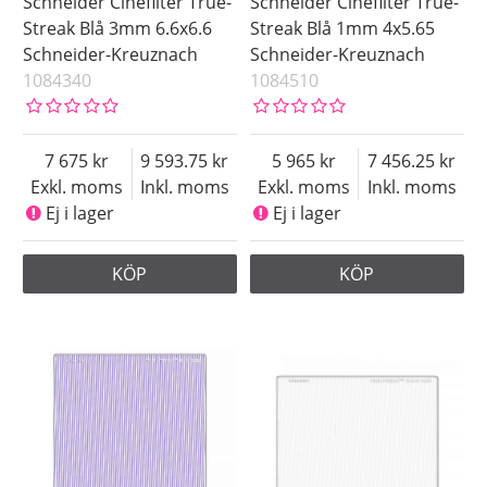
Schneider Cinefilter True-
Schneider Cinefilter True-
Streak Blå 3mm 6.6x6.6
Streak Blå 1mm 4x5.65
Schneider-Kreuznach
Schneider-Kreuznach
1084340
1084510
7 675
9 593.75
5 965
7 456.25
Exkl. moms
Inkl. moms
Exkl. moms
Inkl. moms
Ej i lager
Ej i lager
KÖP
KÖP