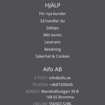
HJÄLP
För nya kunder
Så handlar du
Söktips
Mitt konto
Leverans
Betalning
Säkerhet & Cookies
Aifo AB
E-POST:
info@aifo.se
TELEFON:
+4687200645
ADRESS:
Mariehällsvägen 39 B
168 65 Bromma
ORG.NR:
556567-5286