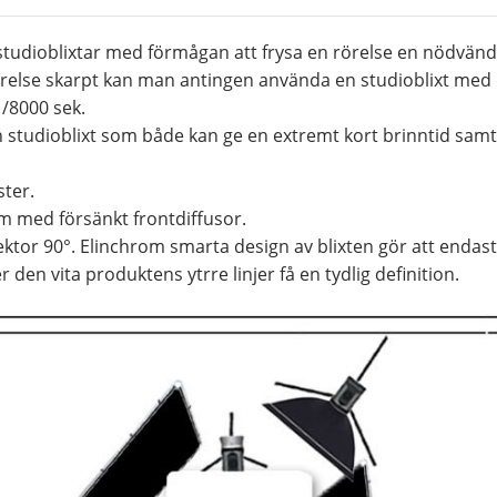
studioblixtar med förmågan att frysa en rörelse en nödvänd
rörelse skarpt kan man antingen använda en studioblixt med e
 1/8000 sek.
 studioblixt som både kan ge en extremt kort brinntid sam
ter.
 med försänkt frontdiffusor.
ktor 90°. Elinchrom smarta design av blixten gör att endast e
den vita produktens ytrre linjer få en tydlig definition.