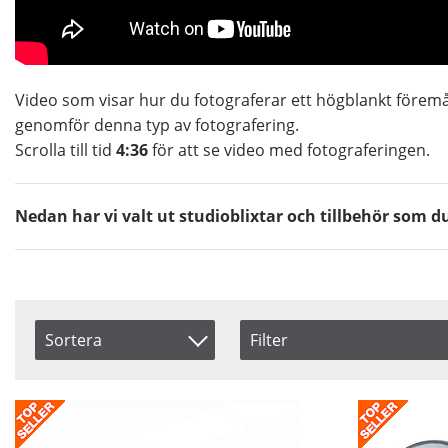
Video som visar hur du fotograferar ett högblankt förem
genomför denna typ av fotografering.
Scrolla till tid
4:36
för att se video med fotograferingen.
Nedan har vi valt ut studioblixtar och tillbehör som
Sortera
Filter
Saldo
Artikelkod
I lager
Benämning
Beställd