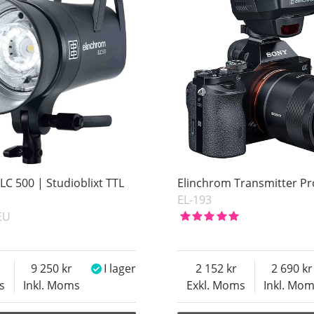
LC 500 | Studioblixt TTL
Elinchrom Transmitter Pr
EL-193
EU
9 250
I lager
2 152
2 690
s
Inkl. Moms
Exkl. Moms
Inkl. Mo