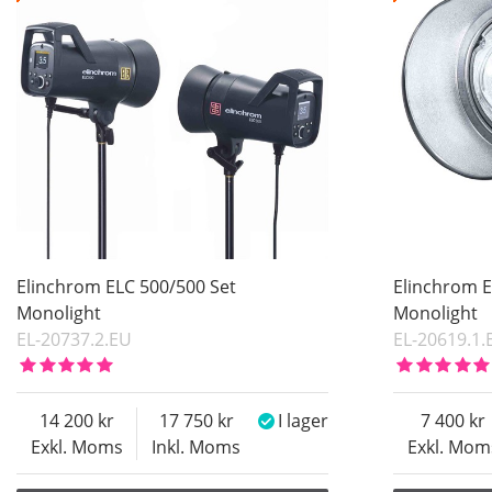
Inkl. Moms
Pris
Elinchrom ELC 500/500 Set
Elinchrom E
Monolight
Monolight
EL-20737.2.EU
EL-20619.1.
14 200
17 750
I lager
7 400
Exkl. Moms
Inkl. Moms
Exkl. Mom