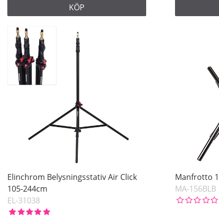
KÖP
Elinchrom Belysningsstativ Air Click
Manfrotto 1
105-244cm
MA-156BLB
EL-31038