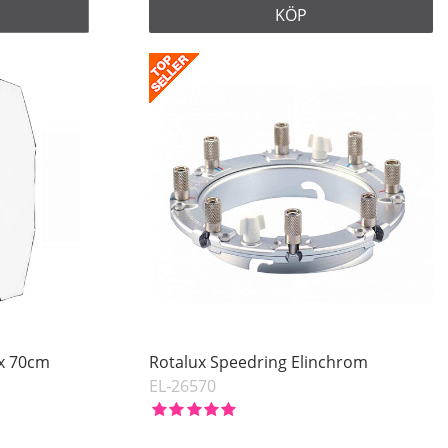
KÖP
ux 70cm
Rotalux Speedring Elinchrom
EL-26570