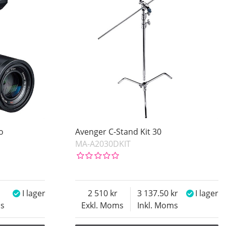
o
Avenger C-Stand Kit 30
MA-A2030DKIT
I lager
2 510
3 137.50
I lager
ms
Exkl. Moms
Inkl. Moms