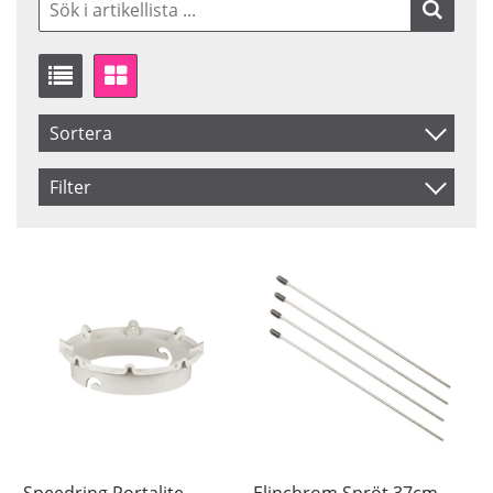
Sortera
Artikelkod
Filter
Benämning
Saldo
I lager
Inkl. Moms
Pris
Speedring Portalite
Elinchrom Spröt 37cm