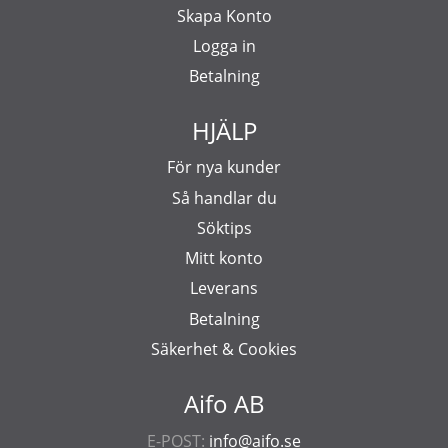
Skapa Konto
Logga in
Betalning
HJÄLP
För nya kunder
Så handlar du
Söktips
Mitt konto
Leverans
Betalning
Säkerhet & Cookies
Aifo AB
E-POST:
info@aifo.se