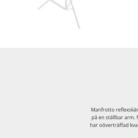
Manfrotto reflexskä
på en ställbar arm. 
har oöverträffad kvali