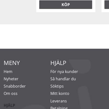
KÖP
MENY
HJÄLP
Hem
För nya kunder
Nyheter
Så handlar du
Snabborder
Söktips
Om oss
Mitt konto
Leverans
HJÄLP
Betalning