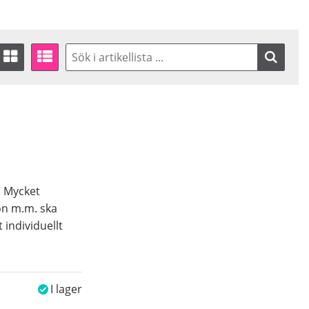
. Mycket
on m.m. ska
individuellt
I lager