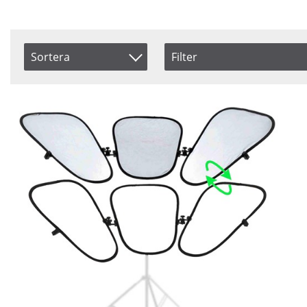
Sortera
Filter
Saldo
Benämning
I lager
Inkl. Moms