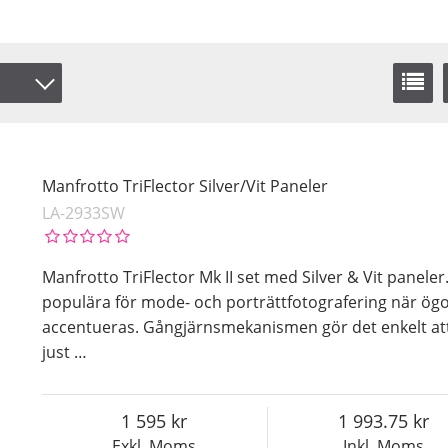
Manfrotto TriFlector Silver/Vit Paneler
LA-2933SW
Manfrotto TriFlector Mk II set med Silver & Vit paneler
populära för mode- och porträttfotografering när ög
accentueras. Gångjärnsmekanismen gör det enkelt att 
just
…
1 595
1 993.75
Exkl. Moms
Inkl. Moms