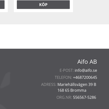
KÖP
Aifo AB
E-POST:
info@aifo.se
TELEFON:
+4687200645
ADRESS:
Mariehällsvägen 39 B
168 65 Bromma
ORG.NR:
556567-5286