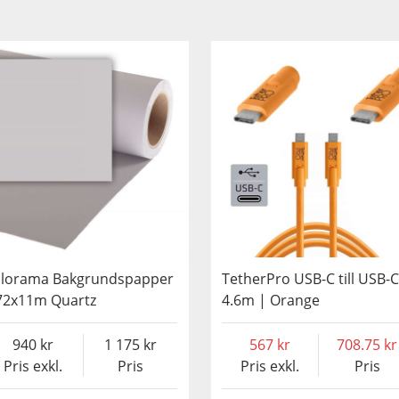
lorama Bakgrundspapper
TetherPro USB-C till USB-C
72x11m Quartz
4.6m | Orange
940
1 175
567
708.75
Pris exkl.
Pris
Pris exkl.
Pris