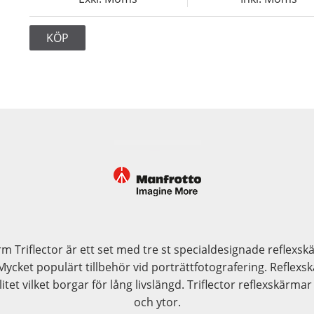
KÖP
rm Triflector är ett set med tre st specialdesignade reflex
Mycket populärt tillbehör vid porträttfotografering. Reflex
tet vilket borgar för lång livslängd. Triflector reflexskärmar 
och ytor.