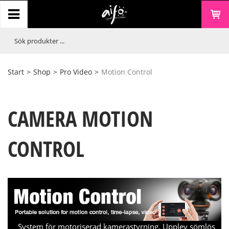
Start
>
Shop
>
Pro Video
>
Motion Control
CAMERA MOTION
CONTROL
System för motoriserad kamerastyrning. Upplev sömlös