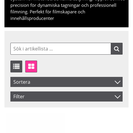
precision för dynamiska tagningar och professionell
filmning. Perfekt för filmskapare och
innehållsproducenter
Sortera
Artikelkod
Filter
Benämning
Saldo
Ej i lager
Inkl. Moms