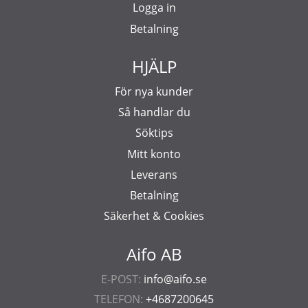
Logga in
Betalning
HJÄLP
För nya kunder
Så handlar du
Söktips
Mitt konto
Leverans
Betalning
Säkerhet & Cookies
Aifo AB
E-POST:
info@aifo.se
TELEFON:
+4687200645