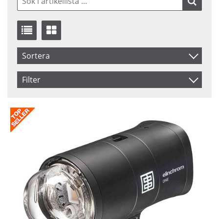
Sortera
Benämning
Filter
Inkl. Moms
Saldo
I lager
Pris