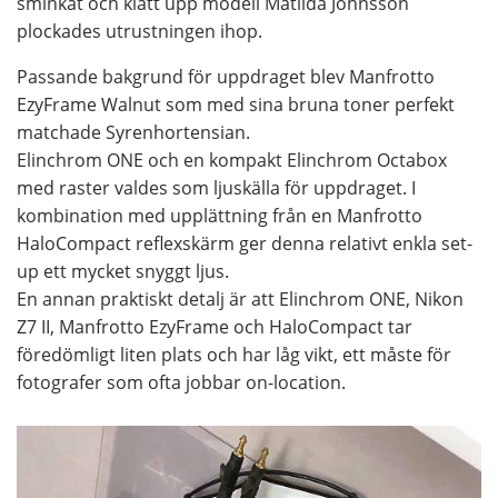
sminkat och klätt upp modell Matilda Johnsson
plockades utrustningen ihop.
Passande bakgrund för uppdraget blev Manfrotto
EzyFrame Walnut som med sina bruna toner perfekt
matchade Syrenhortensian.
Elinchrom ONE och en kompakt Elinchrom Octabox
med raster valdes som ljuskälla för uppdraget. I
kombination med upplättning från en Manfrotto
HaloCompact reflexskärm ger denna relativt enkla set-
up ett mycket snyggt ljus.
En annan praktiskt detalj är att Elinchrom ONE, Nikon
Z7 II, Manfrotto EzyFrame och HaloCompact tar
föredömligt liten plats och har låg vikt, ett måste för
fotografer som ofta jobbar on-location.