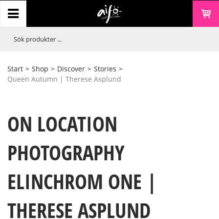
Start
>
Shop
>
Discover
>
Stories
>
Queen Autumn | Therese Asplund
ON LOCATION
PHOTOGRAPHY
ELINCHROM ONE |
THERESE ASPLUND