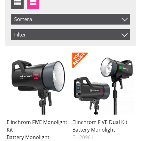
Sortera
Artikelkod
Filter
Benämning
Saldo
I lager
Inkl. Moms
Pris
Elinchrom FIVE Monolight
Elinchrom FIVE Dual Kit
Kit
Battery Monolight
Battery Monolight
EL-20961