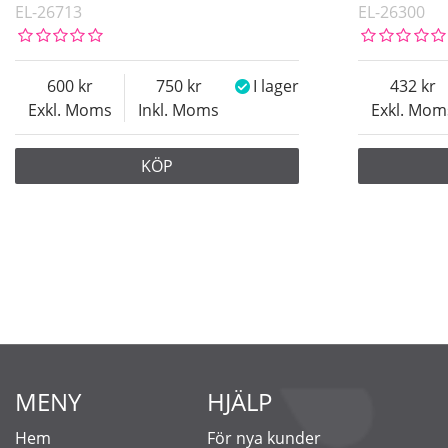
EL-26713
EL-26300
600
750
I lager
432
Exkl. Moms
Inkl. Moms
Exkl. Mom
KÖP
MENY
HJÄLP
Hem
För nya kunder