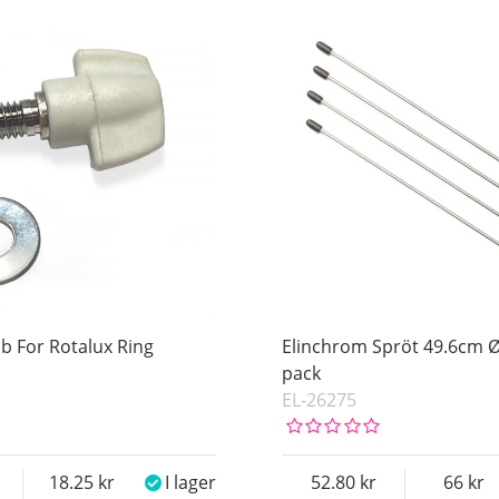
b For Rotalux Ring
Elinchrom Spröt 49.6cm 
pack
EL-26275
18.25
I lager
52.80
66