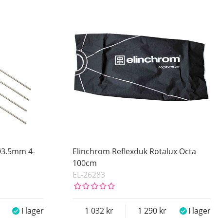
Ø3.5mm 4-
Elinchrom Reflexduk Rotalux Octa
100cm
EL-26283
I lager
1 032
1 290
I lager