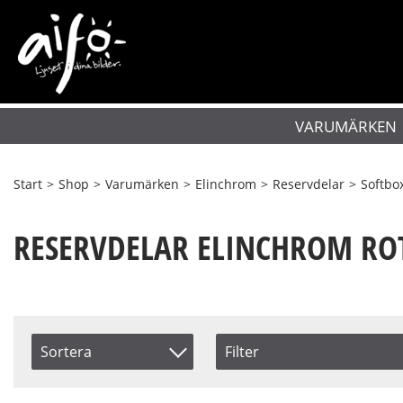
VARUMÄRKEN
Start
>
Shop
>
Varumärken
>
Elinchrom
>
Reservdelar
>
Softbo
RESERVDELAR ELINCHROM RO
Sortera
Filter
Saldo
Artikelkod