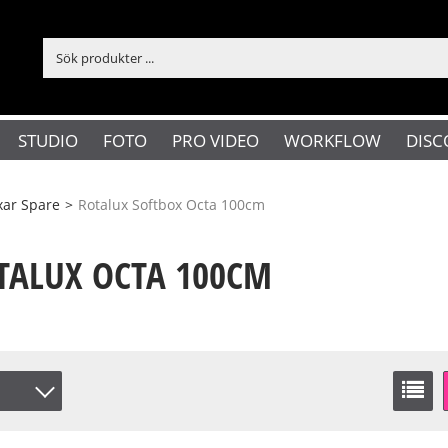
STUDIO
FOTO
PRO VIDEO
WORKFLOW
DISC
xar Spare
>
Rotalux Softbox Octa 100cm
TALUX OCTA 100CM