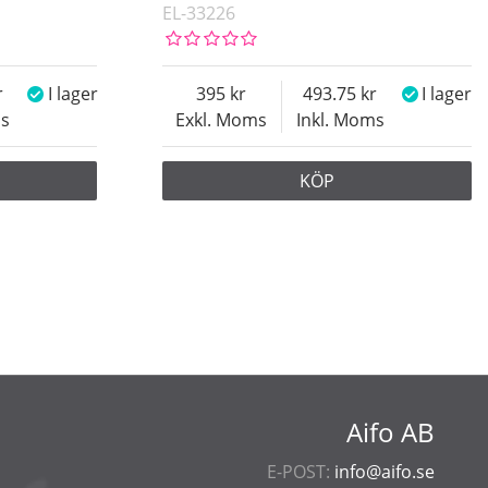
EL-33226
I lager
395
493.75
I lager
ms
Exkl. Moms
Inkl. Moms
KÖP
Aifo AB
E-POST:
info@aifo.se