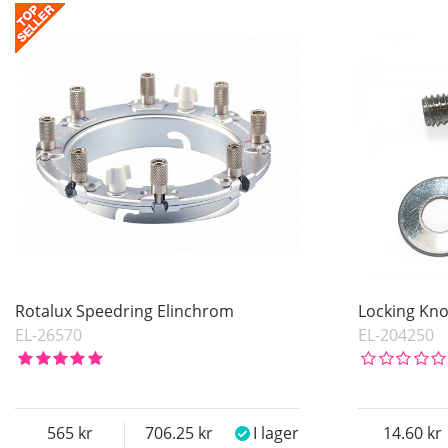
I lager
Benämning
Pris
Inkl. Moms
Rotalux Speedring Elinchrom
Locking Kno
EL-26570
EL-204250
565
706.25
I lager
14.60