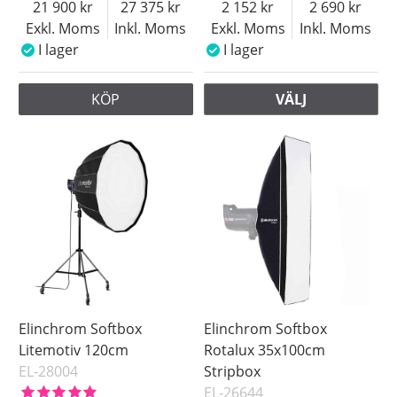
21 900
27 375
2 152
2 690
Exkl. Moms
Inkl. Moms
Exkl. Moms
Inkl. Moms
I lager
I lager
KÖP
VÄLJ
Elinchrom Softbox
Elinchrom Softbox
Litemotiv 120cm
Rotalux 35x100cm
EL-28004
Stripbox
EL-26644