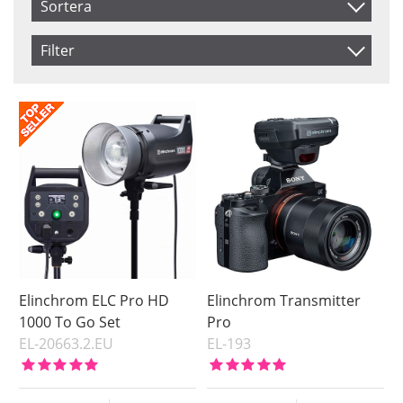
Sortera
Artikelkod
Filter
Benämning
Saldo
I lager
Inkl. Moms
Ej i lager
Pris
Elinchrom ELC Pro HD
Elinchrom Transmitter
1000 To Go Set
Pro
EL-20663.2.EU
EL-193