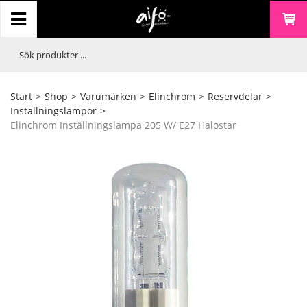
Start
>
Shop
>
Varumärken
>
Elinchrom
>
Reservdelar
>
Inställningslampor
>
Elinchrom Inställningslampa 205 W/ E27 Halostar