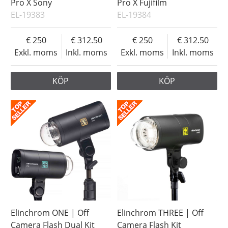
Pro X Sony
Pro X Fujifilm
EL-19383
EL-19384
250
312.50
250
312.50
Exkl. moms
Inkl. moms
Exkl. moms
Inkl. moms
KÖP
KÖP
Elinchrom ONE | Off
Elinchrom THREE | Off
Camera Flash Dual Kit
Camera Flash Kit