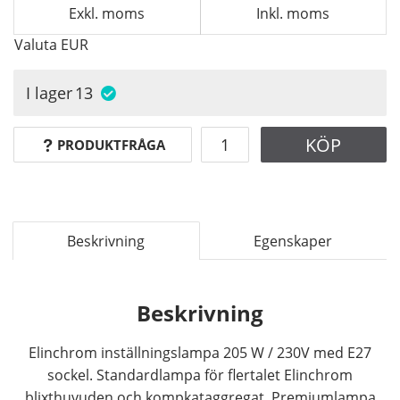
Exkl. moms
Inkl. moms
Valuta
EUR
I lager
13
KÖP
PRODUKTFRÅGA
Beskrivning
Egenskaper
Beskrivning
Elinchrom inställningslampa 205 W / 230V med E27
sockel. Standardlampa för flertalet Elinchrom
blixthuvuden och kompkataggregat. Premiumlampa