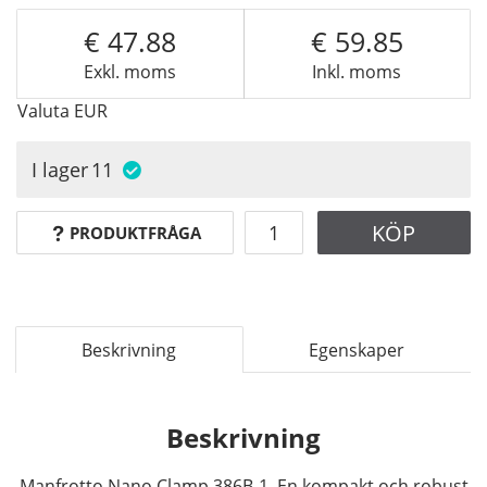
47.88
59.85
Exkl. moms
Inkl. moms
Valuta
EUR
I lager
11
KÖP
PRODUKTFRÅGA
Beskrivning
Egenskaper
Beskrivning
Manfrotto Nano Clamp 386B-1. En kompakt och robust