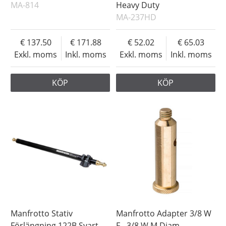
MA-814
Heavy Duty
MA-237HD
137.50
171.88
52.02
65.03
Exkl. moms
Inkl. moms
Exkl. moms
Inkl. moms
KÖP
KÖP
Manfrotto Stativ
Manfrotto Adapter 3/8 W
Förlängning 122B Svart
F - 3/8 W M Diam