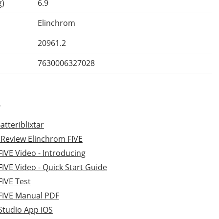
g)
6.9
Elinchrom
20961.2
7630006327028
r
tteriblixtar
 Review Elinchrom FIVE
IVE Video - Introducing
IVE Video - Quick Start Guide
FIVE Test
FIVE Manual PDF
Studio App iOS