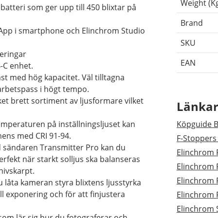
Weight (K
 batteri som ger upp till 450 blixtar på
Brand
o App i smartphone och Elinchrom Studio
SKU
eringar
EAN
-C enhet.
st med hög kapacitet. Väl tilltagna
arbetspass i högt tempo.
t brett sortiment av ljusformare vilket
Länka
mperaturen på inställningsljuset kan
Köpguide Ba
umens med CRI 91-94.
F-Stoppers
d sändaren Transmitter Pro kan du
Elinchrom F
rfekt när starkt solljus ska balanseras
Elinchrom F
nivskarpt.
Elinchrom 
 låta kameran styra blixtens ljusstyrka
l exponering och för att finjustera
Elinchrom 
Elinchrom 
g som lär sig hur du fotograferar och