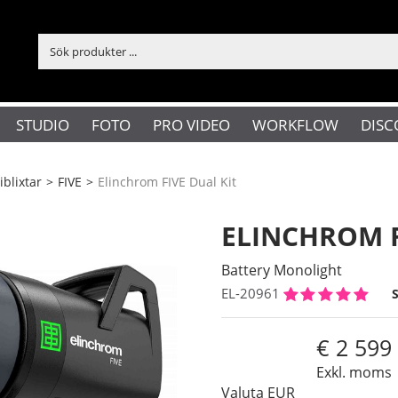
STUDIO
FOTO
PRO VIDEO
WORKFLOW
DISC
iblixtar
>
FIVE
>
Elinchrom FIVE Dual Kit
ELINCHROM F
Battery Monolight
EL-20961
2 599
Exkl. moms
Valuta
EUR