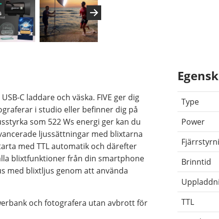
Egensk
E USB-C laddare och väska. FIVE ger dig
Type
graferar i studio eller befinner dig på
usstyrka som 522 Ws energi ger kan du
Power
vancerade ljussättningar med blixtarna
Fjärrstyrn
starta med TTL automatik och därefter
 alla blixtfunktioner från din smartphone
Brinntid
ljus med blixtljus genom att använda
Uppladdn
TTL
owerbank och fotografera utan avbrott för