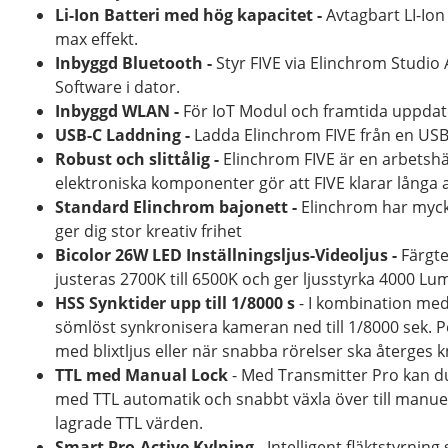
Li-Ion Batteri med hög kapacitet -
Avtagbart LI-Ion
max effekt.
Inbyggd Bluetooth -
Styr FIVE via Elinchrom Studi
Software i dator.
Inbyggd WLAN -
För IoT Modul och framtida uppdat
USB-C Laddning -
Ladda Elinchrom FIVE från en USB
Robust och slittålig -
Elinchrom FIVE är en arbetshä
elektroniska komponenter gör att FIVE klarar långa 
Standard Elinchrom bajonett -
Elinchrom har mycke
ger dig stor kreativ frihet
Bicolor 26W LED Inställningsljus-Videoljus -
Färgte
justeras 2700K till 6500K och ger ljusstyrka 4000 L
HSS Synktider upp till 1/8000 s
- I kombination me
sömlöst synkronisera kameran ned till 1/8000 sek. Pe
med blixtljus eller när snabba rörelser ska återges k
TTL med Manual Lock
- Med Transmitter Pro kan du
med TTL automatik och snabbt växla över till manuel
lagrade TTL värden.
Smart Pro-Active Kylning -
Intelligent fläktstyrnin