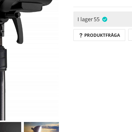
I lager
55
PRODUKTFRÅGA