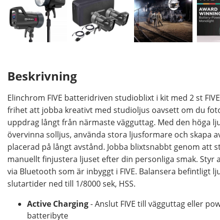
Beskrivning
Elinchrom FIVE batteridriven studioblixt i kit med 2 st FIV
frihet att jobba kreativt med studioljus oavsett om du foto
uppdrag långt från närmaste vägguttag. Med den höga lj
övervinna solljus, använda stora ljusformare och skapa a
placerad på långt avstånd. Jobba blixtsnabbt genom att 
manuellt finjustera ljuset efter din personliga smak. Styr
via Bluetooth som är inbyggt i FIVE. Balansera befintligt 
slutartider ned till 1/8000 sek, HSS.
Active Charging
- Anslut FIVE till vägguttag eller p
batteribyte