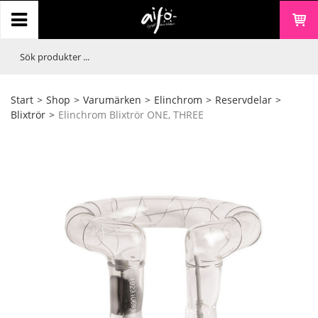
Start
>
Shop
>
Varumärken
>
Elinchrom
>
Reservdelar
>
Blixtrör
>
Elinchrom Blixtrör ONE, THREE