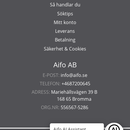
Så handlar du
Söktips
Mitt konto
Leverans
Betalning
Säkerhet & Cookies
Aifo AB
E-POST:
info@aifo.se
TELEFON:
+4687200645
ADRESS:
Mariehällsvägen 39 B
168 65 Bromma
ORG.NR:
556567-5286
Aifo AI Assistant