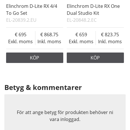
Elinchrom D-Lite RX 4/4
Elinchrom D-Lite RX One
To Go Set
Dual Studio Kit
EL-20839.2.EU
EL-20848.2.EC
695
868.75
659
823.75
Exkl. moms
Inkl. moms
Exkl. moms
Inkl. moms
KÖP
KÖP
Betyg & kommentarer
För att ange betyg för produkten behöver ni
vara inloggad.