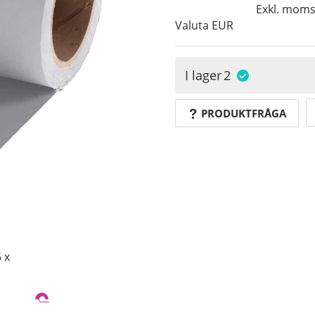
Exkl. mom
Valuta
EUR
I lager
2
PRODUKTFRÅGA
 x