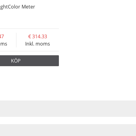
ightColor Meter
47
314.33
oms
Inkl. moms
KÖP