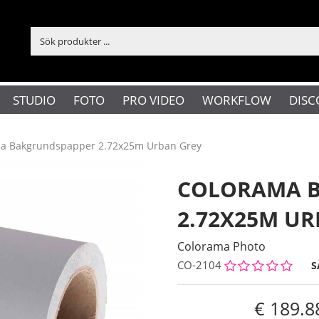
STUDIO
FOTO
PRO VIDEO
WORKFLOW
DISC
a Bakgrundspapper 2.72x25m Urban Grey
COLORAMA 
2.72X25M U
Colorama Photo
CO-2104
S
189.8