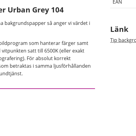
EAN
r Urban Grey 104
a bakgrundspapper så anger vi värdet i
Länk
Tip backgr
r bildprogram som hanterar färger samt
itpunkten satt till 6500K (eller exakt
grafering). För absolut korrekt
som betraktas i samma ljusförhållanden
kundtjänst.