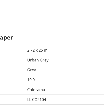
aper
2.72 x 25 m
Urban Grey
Grey
10.9
Colorama
LL CO2104