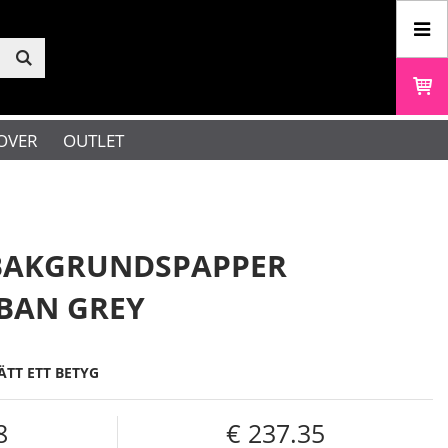
OVER
OUTLET
BAKGRUNDSPAPPER
RBAN GREY
ÄTT ETT BETYG
8
237.35