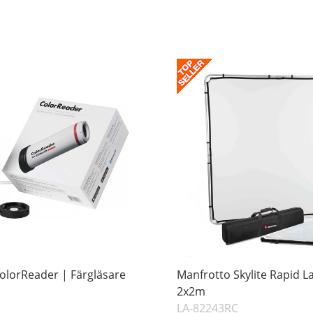
olorReader | Färgläsare
Manfrotto Skylite Rapid La
2x2m
LA-82243RC