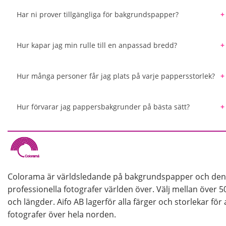
Varje färg av bakgrundspapper tillverkas i mycket stora 
beställa en specifik färg som inte återfinns i det bred
Har ni prover tillgängliga för bakgrundspapper?
Colorama och Manfrotto erbjuder. Med hjälp av en färgl
Vi erbjuder en färgkarta med alla pappersbakgrunder so
den bakgrundsfärg som bäst matchar det du söker.
du beställer den bästa färgen för ditt kommande projek
Hur kapar jag min rulle till en anpassad bredd?
Det är enkelt att kapa din pappersrulle med en såg och
geringslåda från järnaffärer kan du säkerställa ett jämn
Hur många personer får jag plats på varje pappersstorlek?
en elektrisk geringssåg.
Ungefärliga uppskattningar är 1,35 m: 1-2 personer br
upp till 5-6 personer breda.
Hur förvarar jag pappersbakgrunder på bästa sätt?
Vi rekommenderar alltid att förvara bakgrundspappre
användas under längre tid. Detta för att undvika att pa
pappret kommer i kläm under förvaring vilket gör att de
förvaringslösningar så att du på enkelt och säkert sätt
Colorama är världsledande på bakgrundspapper och den
professionella fotografer världen över. Välj mellan över 5
och längder. Aifo AB lagerför alla färger och storlekar för 
fotografer över hela norden.