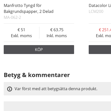
Manfrotto Tyngd för
Datacolor L
Bakgrundspapper, 2 Delad
LCM200
MA-062-2
51
63.75
251.
Exkl. moms
Inkl. moms
Exkl. m
KÖP
Betyg & kommentarer
Var först med att betygsätta denna produkt.