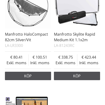
Manfrotto HaloCompact
Manfrotto Skylite Rapid
82cm Silver/Vit
Medium Kit 1.1x2m
LA-LR3300
LA-81243RC
80.41
100.51
338.75
423.44
Exkl. moms
Inkl. moms
Exkl. moms
Inkl. moms
KÖP
KÖP