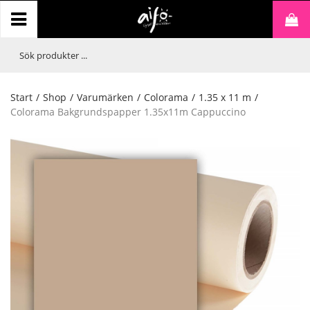
Start
/
Shop
/
Varumärken
/
Colorama
/
1.35 x 11 m
/
Colorama Bakgrundspapper 1.35x11m Cappuccino