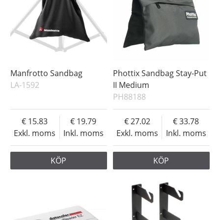
Manfrotto Sandbag
Phottix Sandbag Stay-Put
LA-1592
II Medium
PH88188
15.83
19.79
27.02
33.78
Exkl. moms
Inkl. moms
Exkl. moms
Inkl. moms
KÖP
KÖP