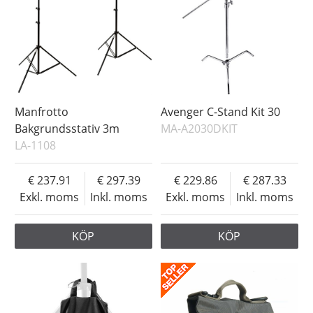
Manfrotto
Avenger C-Stand Kit 30
Bakgrundsstativ 3m
MA-A2030DKIT
LA-1108
237.91
297.39
229.86
287.33
Exkl. moms
Inkl. moms
Exkl. moms
Inkl. moms
KÖP
KÖP