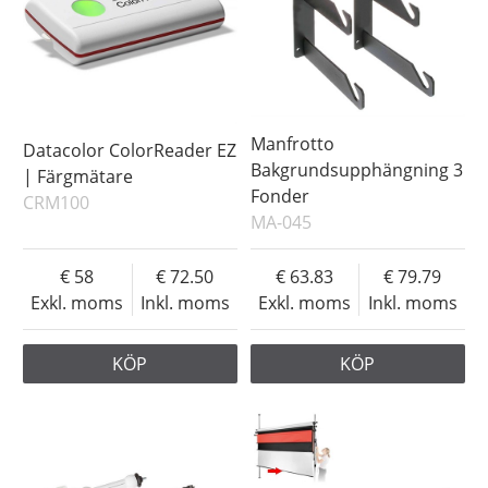
Manfrotto
Datacolor ColorReader EZ
Bakgrundsupphängning 3
| Färgmätare
Fonder
CRM100
MA-045
58
72.50
63.83
79.79
Exkl. moms
Inkl. moms
Exkl. moms
Inkl. moms
KÖP
KÖP