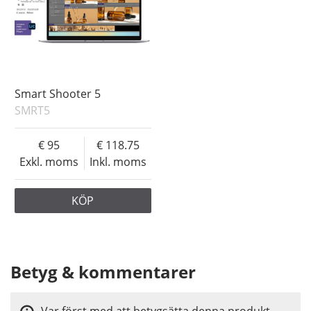
Smart Shooter 5
SMRT5
95
118.75
Exkl. moms
Inkl. moms
KÖP
Betyg & kommentarer
Var först med att betygsätta denna produkt.