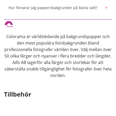
Ungefärliga uppskattningar är 1,35 m: 1-2
Hur förvarar jag pappersbakgrunder på bästa sätt?
personer breda 2,72 m: 3-4 personer breda 3,55
m: upp till 5-6 personer breda.
Vi rekommenderar alltid att förvara
bakgrundspappret stående när de inte kommer
användas under längre tid. Detta för att undvika
Colorama är världsledande på bakgrundspapper och
att papperskärnan kan bli böjd eller att pappret
den mest populära fotobakgrunden bland
kommer i kläm under förvaring vilket gör att det
professionella fotografer världen över. Välj mellan över
kan bli vågigt. Vi erbjuder smarta
50 olika färger och nyanser i flera bredder och längder.
förvaringslösningar så att du på enkelt och säkert
Aifo AB lagerför alla färger och storlekar för att
sätt kan förvara ditt bakgrundspapper.
säkerställa snabb tillgänglighet för fotografer över hela
norden.
Tillbehör