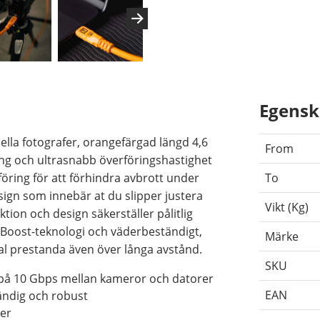
Egensk
ella fotografer, orangefärgad längd 4,6
From
ing och ultrasnabb överföringshastighet
ring för att förhindra avbrott under
To
ign som innebär at du slipper justera
Vikt (Kg)
ion och design säkerställer pålitlig
Boost-teknologi och väderbeständigt,
Märke
al prestanda även över långa avstånd.
SKU
på 10 Gbps mellan kameror och datorer
EAN
ndig och robust
ter