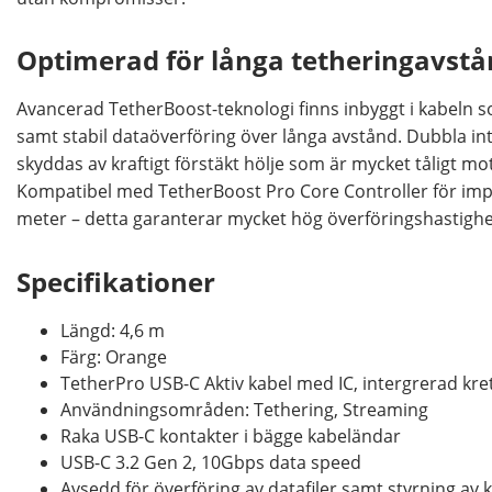
Optimerad för långa tetheringavst
Avancerad TetherBoost-teknologi finns inbyggt i kabeln 
samt stabil dataöverföring över långa avstånd. Dubbla in
skyddas av kraftigt förstäkt hölje som är mycket tåligt mot
Kompatibel med TetherBoost Pro Core Controller för impo
meter – detta garanterar mycket hög överföringshastighet
Specifikationer
Längd: 4,6 m
Färg: Orange
TetherPro USB-C Aktiv kabel med IC, intergrerad kre
Användningsområden: Tethering, Streaming
Raka USB-C kontakter i bägge kabeländar
USB-C 3.2 Gen 2, 10Gbps data speed
Avsedd för överföring av datafiler samt styrning av