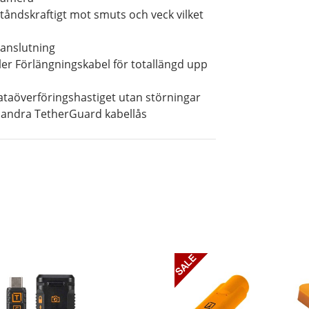
ståndskraftigt mot smuts och veck vilket
anslutning
r Förlängningskabel för totallängd upp
dataöverföringshastiget utan störningar
 andra TetherGuard kabellås