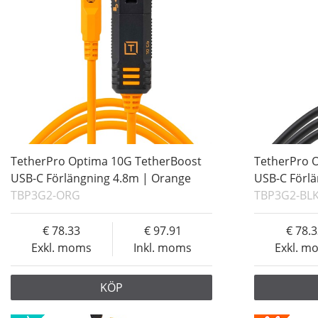
TetherPro Optima 10G TetherBoost
TetherPro 
USB-C Förlängning 4.8m | Orange
USB-C Förlä
TBP3G2-ORG
TBP3G2-BL
78.33
97.91
78.
Exkl. moms
Inkl. moms
Exkl. m
KÖP