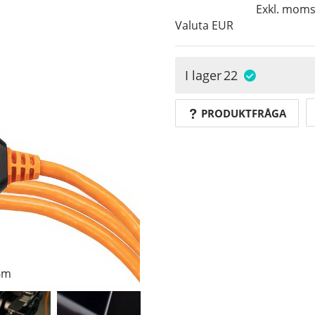
Exkl. mom
Valuta
EUR
I lager
22
PRODUKTFRÅGA
6m