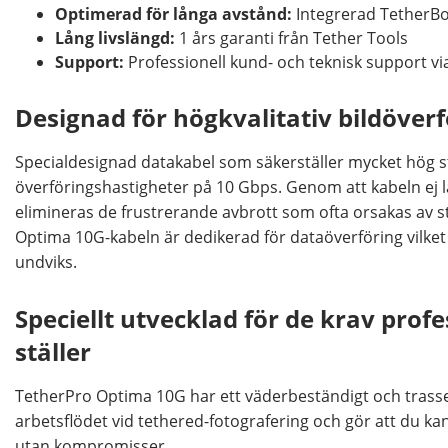
Optimerad för långa avstånd:
Integrerad TetherBo
Lång livslängd:
1 års garanti från Tether Tools
Support:
Professionell kund- och teknisk support via
Designad för högkvalitativ bildöverf
Specialdesignad datakabel som säkerställer mycket hög st
överföringshastigheter på 10 Gbps. Genom att kabeln ej 
elimineras de frustrerande avbrott som ofta orsakas av s
Optima 10G-kabeln är dedikerad för dataöverföring vilket g
undviks.
Speciellt utvecklad för de krav profe
ställer
TetherPro Optima 10G har ett väderbeständigt och trasself
arbetsflödet vid tethered-fotografering och gör att du kan
utan kompromisser.