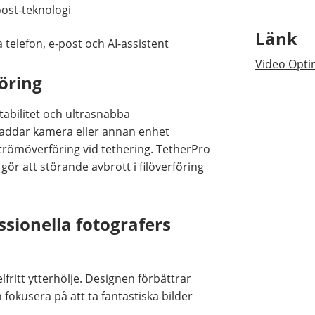
ost-teknologi
Länk
 telefon, e-post och AI-assistent
Video Opt
öring
abilitet och ultrasnabba
laddar kamera eller annan enhet
trömöverföring vid tethering. TetherPro
ör att störande avbrott i filöverföring
ssionella fotografers
ritt ytterhölje. Designen förbättrar
 fokusera på att ta fantastiska bilder