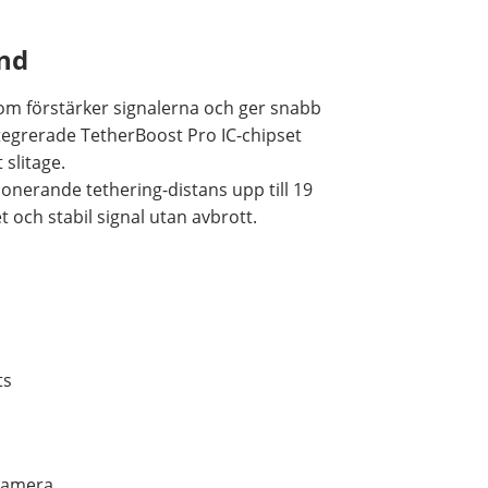
ånd
som förstärker signalerna och ger snabb
tegrerade TetherBoost Pro IC-chipset
 slitage.
nerande tethering-distans upp till 19
 och stabil signal utan avbrott.
ts
 kamera