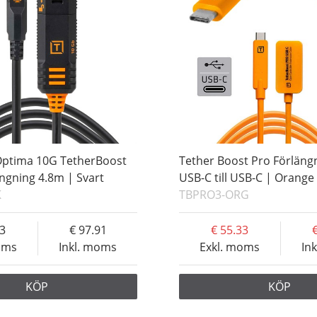
Optima 10G TetherBoost
Tether Boost Pro Förläng
ngning 4.8m | Svart
USB-C till USB-C | Orange
K
TBPRO3-ORG
33
97.91
55.33
oms
Inkl. moms
Exkl. moms
In
KÖP
KÖP