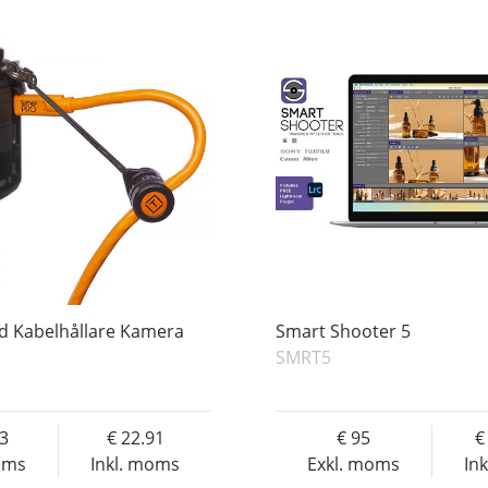
d Kabelhållare Kamera
Smart Shooter 5
SMRT5
33
22.91
95
oms
Inkl. moms
Exkl. moms
In