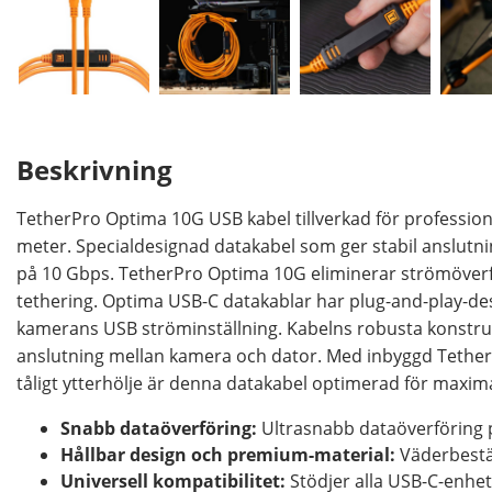
Beskrivning
TetherPro Optima 10G USB kabel tillverkad för profession
meter. Specialdesignad datakabel som ger stabil anslutn
på 10 Gbps. TetherPro Optima 10G eliminerar strömöverfö
tethering. Optima USB-C datakablar har plug-and-play-des
kamerans USB ströminställning. Kabelns robusta konstrukt
anslutning mellan kamera och dator. Med inbyggd Tether
tåligt ytterhölje är denna datakabel optimerad för maxim
Snabb dataöverföring:
Ultrasnabb dataöverföring 
Hållbar design och premium-material:
Väderbestä
Universell kompatibilitet:
Stödjer alla USB-C-enhe