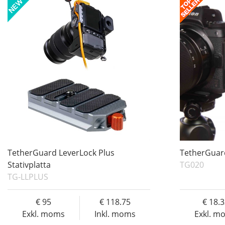
TetherGuard LeverLock Plus
TetherGuar
Stativplatta
TG020
TG-LLPLUS
95
118.75
18.
Exkl. moms
Inkl. moms
Exkl. m