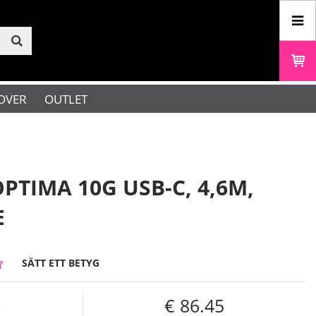
OVER
OUTLET
PTIMA 10G USB-C, 4,6M,
E
SÄTT ETT BETYG
6
86.45