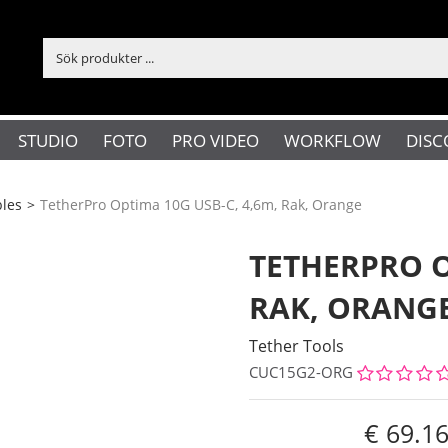
STUDIO
FOTO
PRO VIDEO
WORKFLOW
DISC
les
>
TetherPro Optima 10G USB-C, 4,6m, Rak, Orange
TETHERPRO O
RAK, ORANG
Tether Tools
CUC15G2-ORG
69.1