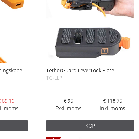
ningskabel
TetherGuard LeverLock Plate
TG-LLP
69.16
95
118.75
kl. moms
Exkl. moms
Inkl. moms
KÖP