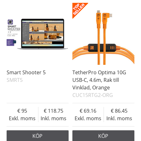
Smart Shooter 5
TetherPro Optima 10G
SMRT5
USB-C, 4.6m, Rak till
Vinklad, Orange
CUC15RTG2-ORG
95
118.75
69.16
86.45
Exkl. moms
Inkl. moms
Exkl. moms
Inkl. moms
KÖP
KÖP