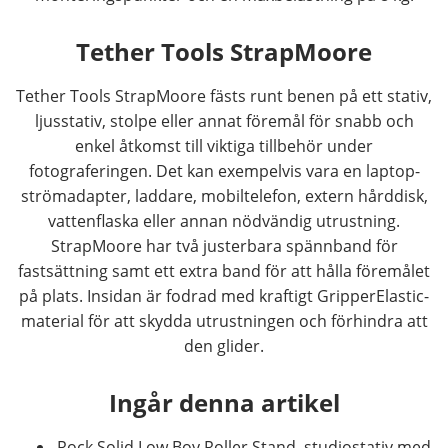
Tether Tools StrapMoore
Tether Tools StrapMoore fästs runt benen på ett stativ,
ljusstativ, stolpe eller annat föremål för snabb och
enkel åtkomst till viktiga tillbehör under
fotograferingen. Det kan exempelvis vara en laptop-
strömadapter, laddare, mobiltelefon, extern hårddisk,
vattenflaska eller annan nödvändig utrustning.
StrapMoore har två justerbara spännband för
fastsättning samt ett extra band för att hålla föremålet
på plats. Insidan är fodrad med kraftigt GripperElastic-
material för att skydda utrustningen och förhindra att
den glider.
Ingår denna artikel
Rock Solid Low Boy Roller Stand, studiostativ med