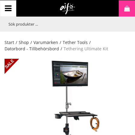
Start
/
Shop
/
Varumärken
/
Tether Tools
/
Datorbord - Tillbehörsbord
/
Tethering Ultimate Kit