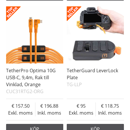
TetherPro Optima 10G
TetherGuard LeverLock
USB-C, 9,4m, Rak till
Plate
Vinklad, Orange
TG-LLP
CUC31RTG2-ORG
157.50
196.88
95
118.75
Exkl. moms
Inkl. moms
Exkl. moms
Inkl. moms
KÖP
KÖP