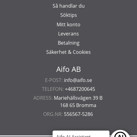
Så handlar du
Söktips
Mitt konto
Leverans
Betalning
Säkerhet & Cookies
Aifo AB
E-POST:
info@aifo.se
TELEFON:
+4687200645
ADRESS:
Mariehällsvägen 39 B
168 65 Bromma
ORG.NR:
556567-5286
Aifo AI Assistant