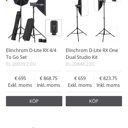
Elinchrom D-Lite RX 4/4
Elinchrom D-Lite RX One
To Go Set
Dual Studio Kit
EL-20839.2.EU
EL-20848.2.EC
695
868.75
659
823.75
Exkl. moms
Inkl. moms
Exkl. moms
Inkl. moms
KÖP
KÖP