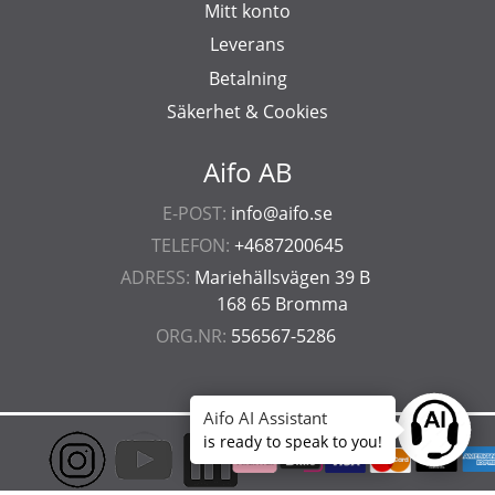
Mitt konto
Leverans
Betalning
Säkerhet & Cookies
Aifo AB
E-POST:
info@aifo.se
TELEFON:
+4687200645
ADRESS:
Mariehällsvägen 39 B
168 65 Bromma
ORG.NR:
556567-5286
Aifo AI Assistant
Ask anyt
is ready to speak to you!