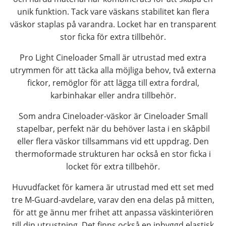
unik funktion. Tack vare väskans stabilitet kan flera
väskor staplas på varandra. Locket har en transparent
stor ficka för extra tillbehör.
Pro Light Cineloader Small är utrustad med extra
utrymmen för att täcka alla möjliga behov, två externa
fickor, remöglor för att lägga till extra fordral,
karbinhakar eller andra tillbehör.
Som andra Cineloader-väskor är Cineloader Small
stapelbar, perfekt när du behöver lasta i en skåpbil
eller flera väskor tillsammans vid ett uppdrag. Den
thermoformade strukturen har också en stor ficka i
locket för extra tillbehör.
Huvudfacket för kamera är utrustad med ett set med
tre M-Guard-avdelare, varav den ena delas på mitten,
för att ge ännu mer frihet att anpassa väskinteriören
till din utrustning. Det finns också en inbyggd elastisk