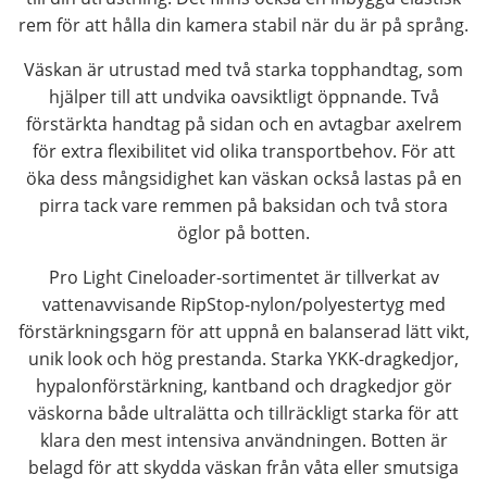
rem för att hålla din kamera stabil när du är på språng.
Väskan är utrustad med två starka topphandtag, som
hjälper till att undvika oavsiktligt öppnande. Två
förstärkta handtag på sidan och en avtagbar axelrem
för extra flexibilitet vid olika transportbehov. För att
öka dess mångsidighet kan väskan också lastas på en
pirra tack vare remmen på baksidan och två stora
öglor på botten.
Pro Light Cineloader-sortimentet är tillverkat av
vattenavvisande RipStop-nylon/polyestertyg med
förstärkningsgarn för att uppnå en balanserad lätt vikt,
unik look och hög prestanda. Starka YKK-dragkedjor,
hypalonförstärkning, kantband och dragkedjor gör
väskorna både ultralätta och tillräckligt starka för att
klara den mest intensiva användningen. Botten är
belagd för att skydda väskan från våta eller smutsiga