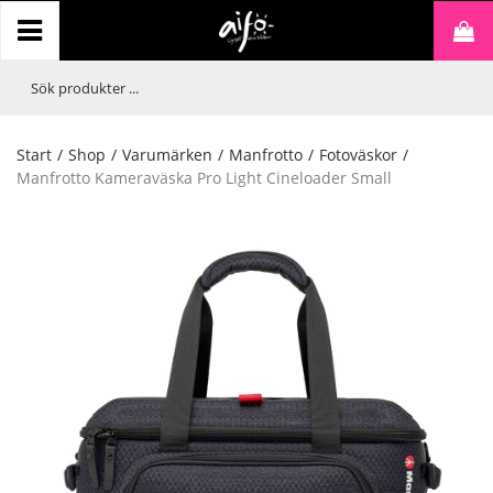
Start
/
Shop
/
Varumärken
/
Manfrotto
/
Fotoväskor
/
Manfrotto Kameraväska Pro Light Cineloader Small