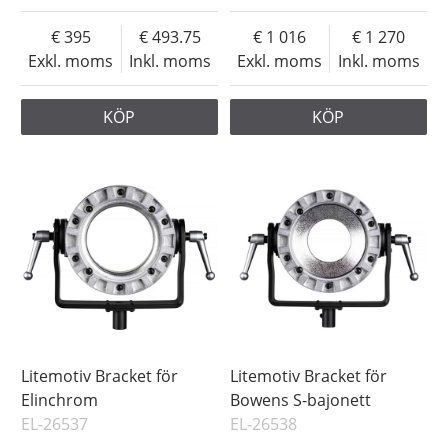
395
493.75
1 016
1 270
Exkl. moms
Inkl. moms
Exkl. moms
Inkl. moms
KÖP
KÖP
Litemotiv Bracket för
Litemotiv Bracket för
Elinchrom
Bowens S-bajonett
EL-26537
EL-26538