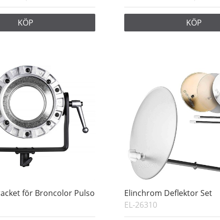
KÖP
KÖP
racket för Broncolor Pulso
Elinchrom Deflektor Set
EL-26310