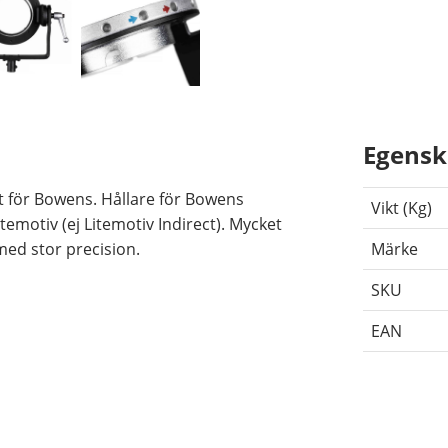
Egensk
t för Bowens. Hållare för Bowens
Vikt (Kg)
emotiv (ej Litemotiv Indirect). Mycket
med stor precision.
Märke
SKU
EAN