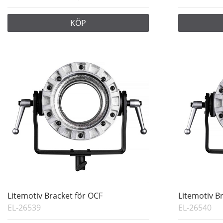
KÖP
Litemotiv Bracket för OCF
Litemotiv B
EL-26539
EL-26540