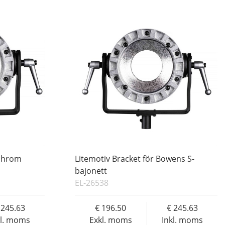
nchrom
Litemotiv Bracket för Bowens S-
bajonett
EL-26538
245.63
196.50
245.63
kl. moms
Exkl. moms
Inkl. moms