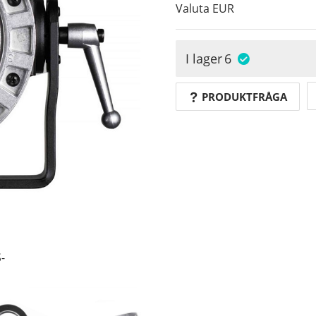
Valuta
EUR
I lager
6
PRODUKTFRÅGA
-