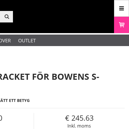
OVER
OUTLET
RACKET FÖR BOWENS S-
SÄTT ETT BETYG
0
245.63
s
Inkl. moms