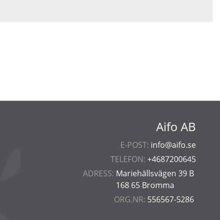
Aifo AB
E-POST:
info@aifo.se
TELEFON:
+4687200645
ADRESS:
Mariehällsvägen 39 B
168 65 Bromma
ORG.NR:
556567-5286