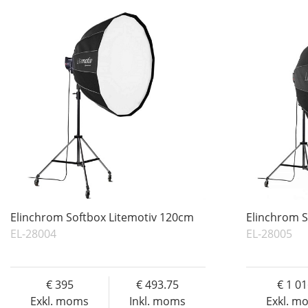
Elinchrom Softbox Litemotiv 120cm
Elinchrom S
EL-28004
EL-28005
395
493.75
1 0
Exkl. moms
Inkl. moms
Exkl. m