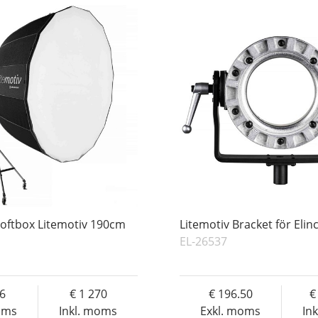
oftbox Litemotiv 190cm
Litemotiv Bracket för Eli
EL-26537
16
1 270
196.50
oms
Inkl. moms
Exkl. moms
In