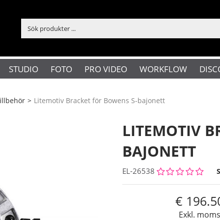
STUDIO
FOTO
PRO VIDEO
WORKFLOW
DISC
illbehör
>
Litemotiv Bracket för Bowens S-bajonett
LITEMOTIV B
BAJONETT
EL-26538
196.5
Exkl. mom