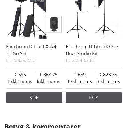
Elinchrom D-Lite RX 4/4
Elinchrom D-Lite RX One
To Go Set
Dual Studio Kit
EL-20839.2.EU
EL-20848.2.EC
695
868.75
659
823.75
Exkl. moms
Inkl. moms
Exkl. moms
Inkl. moms
KÖP
KÖP
Betyg & kommentarer