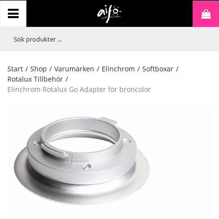
Start
/
Shop
/
Varumärken
/
Elinchrom
/
Softboxar
/
Rotalux Tillbehör
/
Elinchrom Rotalux Go Adapter för broncolor