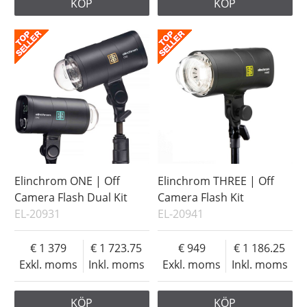
KÖP
KÖP
Elinchrom ONE | Off
Elinchrom THREE | Off
Camera Flash Dual Kit
Camera Flash Kit
EL-20931
EL-20941
1 379
1 723.75
949
1 186.25
Exkl. moms
Inkl. moms
Exkl. moms
Inkl. moms
KÖP
KÖP