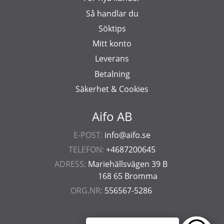
Så handlar du
Söktips
Mitt konto
Leverans
Betalning
Säkerhet & Cookies
Aifo AB
E-POST:
info@aifo.se
TELEFON:
+4687200645
ADRESS:
Mariehällsvägen 39 B
168 65 Bromma
ORG.NR:
556567-5286