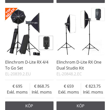
Elinchrom D-Lite RX 4/4
Elinchrom D-Lite RX One
To Go Set
Dual Studio Kit
EL-20839.2.EU
EL-20848.2.EC
695
868.75
659
823.75
Exkl. moms
Inkl. moms
Exkl. moms
Inkl. moms
KÖP
KÖP