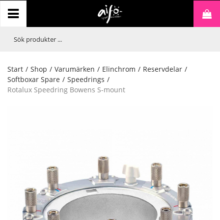
Start
/
Shop
/
Varumärken
/
Elinchrom
/
Reservdelar
/
Softboxar Spare
/
Speedrings
/
Rotalux Speedring Bowens S-mount