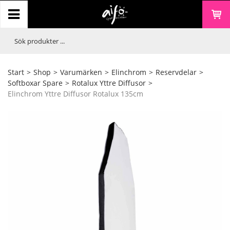
Start
>
Shop
>
Varumärken
>
Elinchrom
>
Reservdelar
>
Softboxar Spare
>
Rotalux Yttre Diffusor
>
Elinchrom Yttre Diffusor Rotalux 135cm