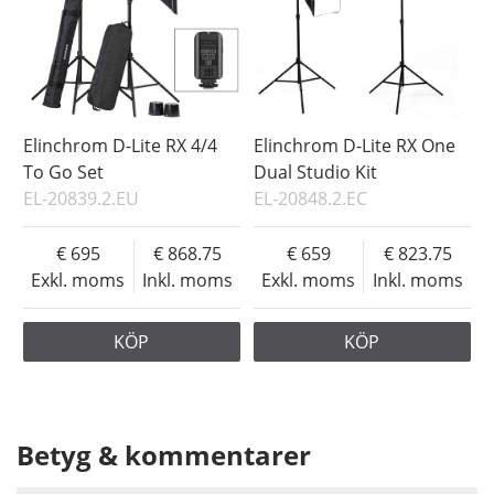
Elinchrom D-Lite RX 4/4
Elinchrom D-Lite RX One
To Go Set
Dual Studio Kit
EL-20839.2.EU
EL-20848.2.EC
695
868.75
659
823.75
Exkl. moms
Inkl. moms
Exkl. moms
Inkl. moms
KÖP
KÖP
Betyg & kommentarer