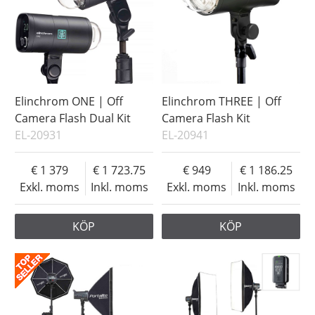
Elinchrom ONE | Off
Elinchrom THREE | Off
Camera Flash Dual Kit
Camera Flash Kit
EL-20931
EL-20941
1 379
1 723.75
949
1 186.25
Exkl. moms
Inkl. moms
Exkl. moms
Inkl. moms
KÖP
KÖP